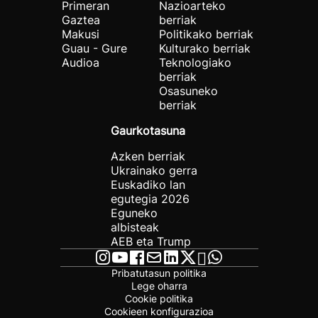
Primeran
Nazioarteko
Gaztea
berriak
Makusi
Politikako berriak
Guau - Gure
Kulturako berriak
Audioa
Teknologiako
berriak
Osasuneko
berriak
Gaurkotasuna
Azken berriak
Ukrainako gerra
Euskadiko lan
egutegia 2026
Eguneko
albisteak
AEB eta Trump
Pribatutasun politika
Lege oharra
Cookie politika
Cookieen konfigurazioa