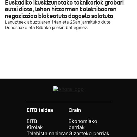
Euskadiko ikuskizunetako teknikariek grebari
eutsi diote, lehen hitzarmen kolektiboaren
negoziazioa blokeatuta dagoela salatuta
Lanuzteek abuztuaren 14an eta 26an jarraituko dute,
Donostiako eta Bilboko jaiekin bat eginez.
EITB taldea
Orain
EITB
Ekonomiako
Kirolak
berriak
Telebista nahieran
Gizarteko berriak