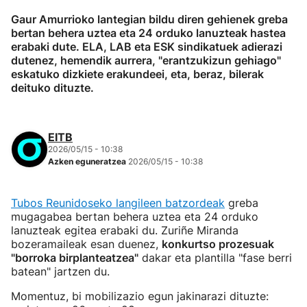
Gaur Amurrioko lantegian bildu diren gehienek greba
bertan behera uztea eta 24 orduko lanuzteak hastea
erabaki dute. ELA, LAB eta ESK sindikatuek adierazi
dutenez, hemendik aurrera, "erantzukizun gehiago"
eskatuko dizkiete erakundeei, eta, beraz, bilerak
deituko dituzte.
EITB
2026/05/15 - 10:38
Azken eguneratzea
2026/05/15 - 10:38
Tubos Reunidoseko langileen batzordeak
greba
mugagabea bertan behera uztea eta 24 orduko
lanuzteak egitea erabaki du. Zuriñe Miranda
bozeramaileak esan duenez,
konkurtso prozesuak
"borroka birplanteatzea"
dakar eta plantilla "fase berri
batean" jartzen du.
Momentuz, bi mobilizazio egun jakinarazi dituzte: