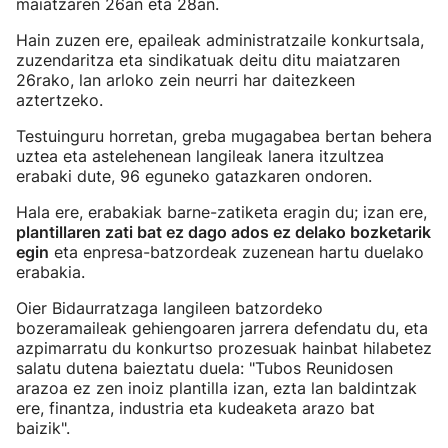
maiatzaren 26an eta 28an.
Hain zuzen ere, epaileak administratzaile konkurtsala,
zuzendaritza eta sindikatuak deitu ditu maiatzaren
26rako, lan arloko zein neurri har daitezkeen
aztertzeko.
Testuinguru horretan, greba mugagabea bertan behera
uztea eta astelehenean langileak lanera itzultzea
erabaki dute, 96 eguneko gatazkaren ondoren.
Hala ere, erabakiak barne-zatiketa eragin du; izan ere,
plantillaren zati bat ez dago ados ez delako bozketarik
egin
eta enpresa-batzordeak zuzenean hartu duelako
erabakia.
Oier Bidaurratzaga langileen batzordeko
bozeramaileak gehiengoaren jarrera defendatu du, eta
azpimarratu du konkurtso prozesuak hainbat hilabetez
salatu dutena baieztatu duela: "Tubos Reunidosen
arazoa ez zen inoiz plantilla izan, ezta lan baldintzak
ere, finantza, industria eta kudeaketa arazo bat
baizik".