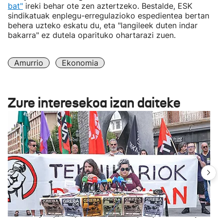
bat"
ireki behar ote zen aztertzeko. Bestalde, ESK
sindikatuak enplegu-erregulazioko espedientea bertan
behera uzteko eskatu du, eta "langileek duten indar
bakarra" ez dutela oparituko ohartarazi zuen.
Amurrio
Ekonomia
Zure interesekoa izan daiteke