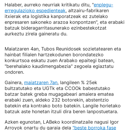
Halaber, aurreko neurriak kritikatu ditu, "
enplegu-
erregulazioko espedienteak
, altzairu-fabrikaren
itxierak eta logistika kanporatzeak ez zutelako
enpresaren sakoneko arazoa konpontzen", eta erabaki
batzuk bideragarritasunerako ezinbestekotzat
aurkeztu zirela gaineratu du.
Maiatzaren 4an, Tubos Reunidosek sozietatearen eta
hainbat filialen hartzekodunen borondatezko
konkurtsoa eskatu zuen Arabako epaitegi batean,
"berehalako kaudimengabezia" zegoela egiaztatu
ondoren.
Gainera,
maiatzaren 7an
, langileen % 25ek
bultzatutako eta UGTk eta CCOOk babestutako
batzar batek greba mugagabeari amaiera ematea
erabaki zuen, aldeko 232 botorekin, abstentzio
batekin eta kontrako boto batekin. Langile horietako
batzuk aste honetan itzuli dira beren lanpostuetara.
Azken egunotan, LABeko koordinatzaile nagusi Igor
Arroyok onartu du garaia dela
"beste borroka fase