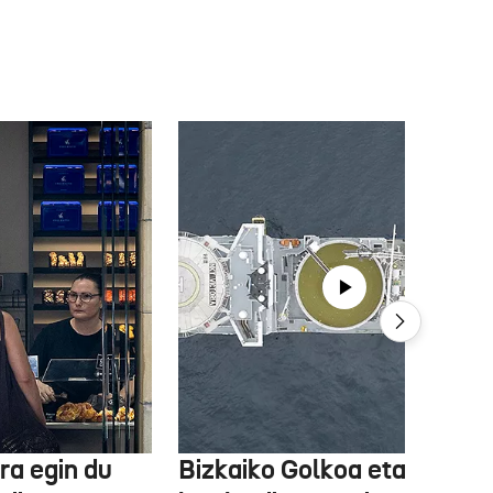
ra egin du
Bizkaiko Golkoa eta Frantz