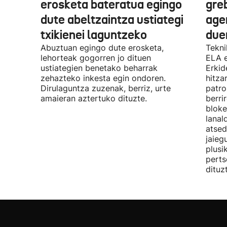
erosketa bateratua egingo
gre
dute abeltzaintza ustiategi
ager
txikienei laguntzeko
due
Abuztuan egingo dute erosketa,
Tekni
lehorteak gogorren jo dituen
ELA 
ustiategien benetako beharrak
Erkid
zehazteko inkesta egin ondoren.
hitza
Dirulaguntza zuzenak, berriz, urte
patro
amaieran aztertuko dituzte.
berri
bloke
lanal
atsed
jaieg
plusi
perts
dituz