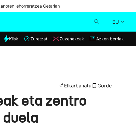
kanoren lehorreratzea Getarian
EU
dia
Klisk
Zuretzat
Zuzenekoak
Azken berriak
Klisk
Zuzenekoak
Zuretzat
Elkarbanatu
Gorde
eak eta zentro
Azken berriak
 duela