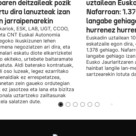
baren deitzaileak pozik
uztailean Euska
tu dira lanuzteak izan
Nafarroan: 1.3
n jarraipenarekin
langabe gehiag
kariok, ESK, LAB, UGT, CCOO,
hurrenez hurre
eta CNT Euskal Autonomia
Euskadin uztailean 1
egoko ikuskizunen lehen
eskatzaile egon dira,
rmena negoziatzen ari dira, eta
1.378 gehiago. Nafarr
nalari eskatu diote elkarrizketei
langabe gehiago izan 
ro ekiteko, urtebete baitaramate
Eusko Jaurlaritzaren 
atuta. Aldi baterako kontratuak,
hainbat langile lan-m
di oso luzeak, legez ezarritako
sartzearekin lotuta d
enaldiak ez errespetatzea,
unetan zein gaueko ordutegian
k ez jasotzea eta lana eta bizitza
onala uztartzeko zailtasunak
tela salatzen dute.