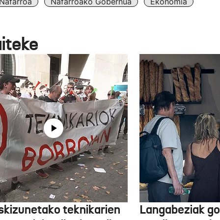
Nafarroa
Nafarroako Gobernua
Ekonomia
aiteke
skizunetako teknikarien
Langabeziak go