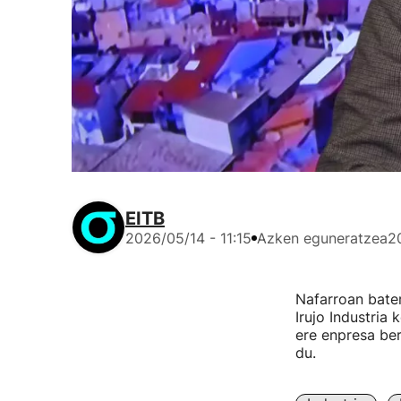
EITB
2026/05/14 - 11:15
Azken eguneratzea
2
Nafarroan bater
Irujo Industria
ere enpresa be
du.