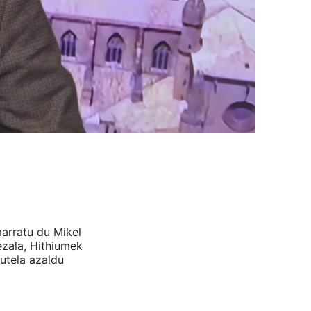
marratu du Mikel
ezala, Hithiumek
utela azaldu