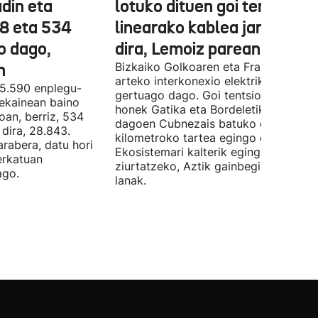
din eta
lotuko dituen goi tentsioko
78 eta 534
linearako kablea jartzen ha
o dago,
dira, Lemoiz parean
n
Bizkaiko Golkoaren eta Frantziaren
arteko interkonexio elektrikoa
05.590 enplegu-
gertuago dago. Goi tentsioko linea
 ekainean baino
honek Gatika eta Bordeletik gertu
oan, berriz, 534
dagoen Cubnezais batuko ditu eta 2
dira, 28.843.
kilometroko tartea egingo du ur azpi
arabera, datu hori
Ekosistemari kalterik egingo ez zaiol
erkatuan
ziurtatzeko, Aztik gainbegiratuko dit
ago.
lanak.