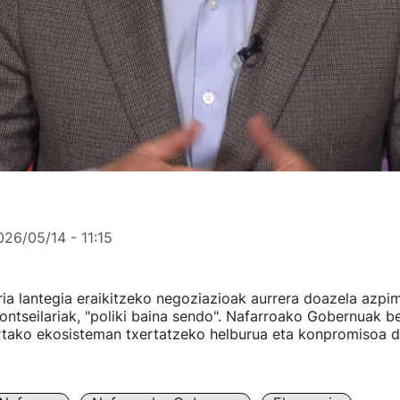
026/05/14 - 11:15
ia lantegia eraikitzeko negoziazioak aurrera doazela azpi
 kontseilariak, "poliki baina sendo". Nafarroako Gobernuak b
rtako ekosisteman txertatzeko helburua eta konpromisoa d