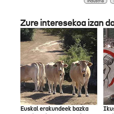
Industria
Zure interesekoa izan d
Euskal erakundeek bazka
Iku