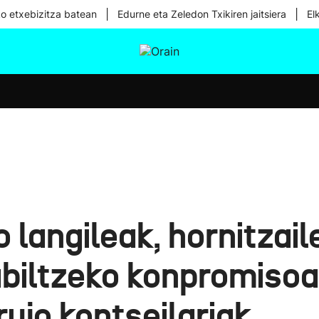
|
|
ko etxebizitza batean
Edurne eta Zeledon Txikiren jaitsiera
El
tura
Ikusmiran
Egural
Osasuna
Teknologia
 langileak, hornitzail
abiltzeko konpromisoa
ujo kontseilariak