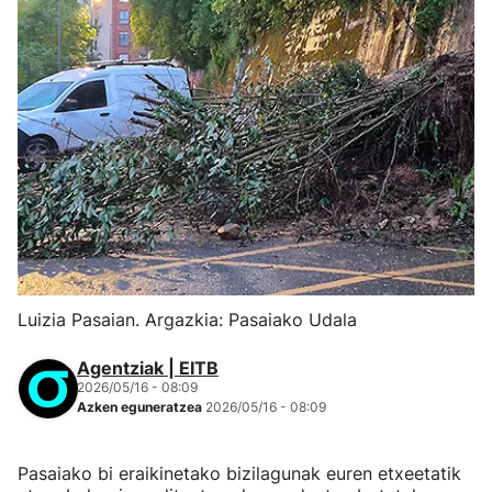
Luizia Pasaian. Argazkia: Pasaiako Udala
Agentziak | EITB
2026/05/16 - 08:09
Azken eguneratzea
2026/05/16 - 08:09
Pasaiako bi eraikinetako bizilagunak euren etxeetatik