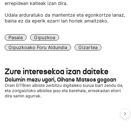
errepidean kalteak izan dira.
Udala arduratuko da mantentze eta egonkortze lanaz,
baina ez da eperik ezarri lan horiek amaitzeko.
Pasaia
Gipuzkoa
Gipuzkoako Foru Aldundia
Gizartea
Zure interesekoa izan daiteke
Dolumin mezu ugari, Oihane Mateos gogoan
Orain EITBren albiste zerbitzu digitaleko burua bart zendu da,
eta zorigaiztoko albistea jaso eta berehala, erreskadan etorri
dira samin agurrak.