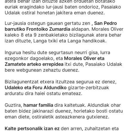
atera behar izan dituzte azken orduetan botatako
euriak eragindako lur-jausi baten ondorioz, Pasaiako
Udalak ostiral honetan jakitera eman duenez.
Lur-jausia ostegun gauean gertatu zen
, San Pedro
barrutiko Frontoiko Zumardia
aldapan. Morales Oliver
kaleko 8 eta 9 zenbakietako bizilagunak atera behar
izan dituzte, Langa txiki eta Langa handikoak.
Ingurua hesitu dute segurtasun neurri gisa, lurra
ezegonkor dagoelako, eta
Morales Oliver eta
Zamatete arteko errepidea
itxi dute, Pasaiako Udalak
bere webgunean zehaztu duenez.
Bizilagunentzat etxera itzultzea segurua ez denez,
Udaleko eta Foru Aldundiko
gizarte-zerbitzuak
arduratu dira haiei ostatu emateaz.
Guztira,
hamar familia
dira kaltetuak. Aldundiak ohar
baten bidez jakinarazi duenez, horietako bosti ostatu
eman diete, ostiraletik asteazkenera gutxienez.
Kalte
pertsonalik izan ez
den arren, zuhaitzetan eta