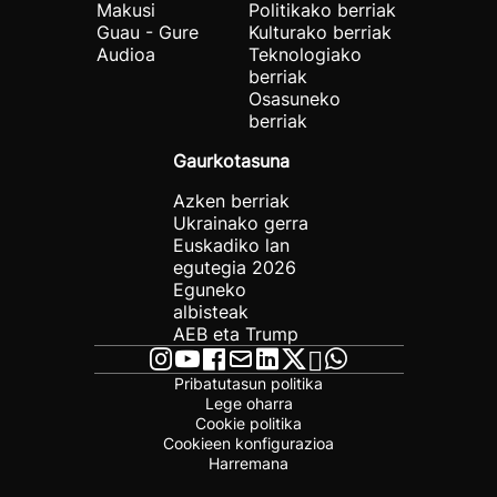
Makusi
Politikako berriak
Guau - Gure
Kulturako berriak
Audioa
Teknologiako
berriak
Osasuneko
berriak
Gaurkotasuna
Azken berriak
Ukrainako gerra
Euskadiko lan
egutegia 2026
Eguneko
albisteak
AEB eta Trump
Pribatutasun politika
Lege oharra
Cookie politika
Cookieen konfigurazioa
Harremana