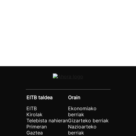
EITB taldea
Orain
EITB
Ekonomiako
Kirolak
berriak
Telebista nahieran
Gizarteko berriak
Primeran
Nazioarteko
Gaztea
berriak