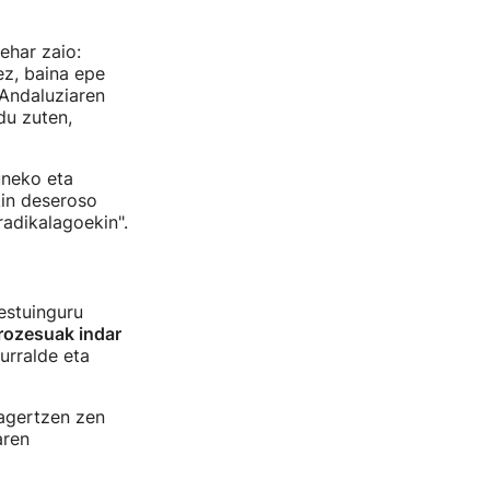
ehar zaio:
z, baina epe
Andaluziaren
du zuten,
uneko eta
kin deseroso
radikalagoekin".
estuinguru
rozesuak indar
urralde eta
agertzen zen
aren