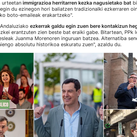
 urteetan
immigrazioa herritarren kezka nagusietako bat
bi
gin du ezinegon hori baliatzen tradizionalki ezkerraren oina
ako boto-emaileak erakartzeko".
 Andaluziako
ezkerrak galdu egin zuen bere kontakizun h
kei erantzuten zien beste bat eraiki gabe. Bitartean, PPk 
esleak Juanma Morenoren inguruan batzea. Alternatiba send
engo absolutu historikoa eskuratu zuen", azaldu du.