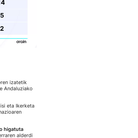
ren izatetik
ke Andaluziako
si eta Ikerketa
inazioaren
o higatuta
rraren alderdi