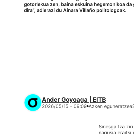
gotorlekua zen, baina eskuina hegemonikoa da ga
dira”, adierazi du Ainara Villaño politologoak
.
Ander Goyoaga | EITB
2026/05/15 - 09:09
Azken eguneratzea
Sinesgaitza zir
nagusia eraitsi