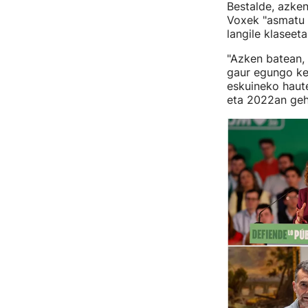
Bestalde, azken
Voxek "asmatu e
langile klaseet
"Azken batean,
gaur egungo kez
eskuineko haut
eta 2022an gehi