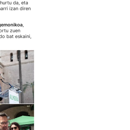
hurtu da, eta
rri izan diren
egemonikoa
,
lortu zuen
o bat eskaini,