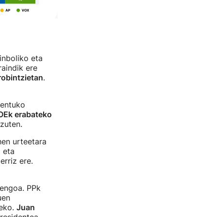
inboliko eta
raindik ere
probintzietan
.
mentuko
OEk erabateko
zuten.
en urteetara
 eta
rriz ere.
iengoa. PPk
uen
zeko.
Juan
residentea