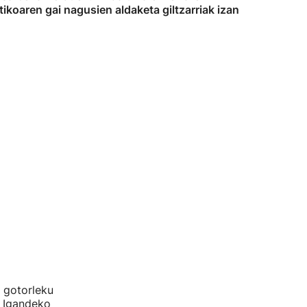
koaren gai nagusien aldaketa giltzarriak izan
n gotorleku
. Igandeko