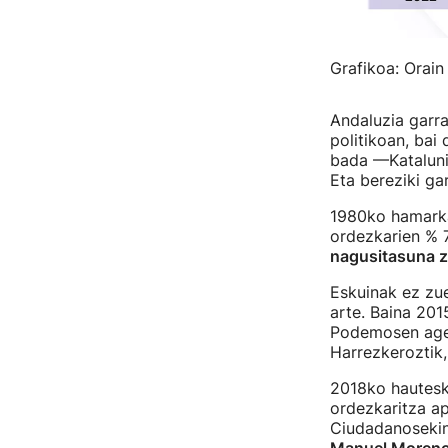
Grafikoa: Orain
Andaluzia garra
politikoan, bai
bada —Kataluni
Eta bereziki ga
1980ko hamarka
ordezkarien % 7
nagusitasuna 
Eskuinak ez zu
arte. Baina 201
Podemosen agerp
Harrezkeroztik,
2018ko hautesk
ordezkaritza ap
Ciudadanosekin 
Manuel Moreno 