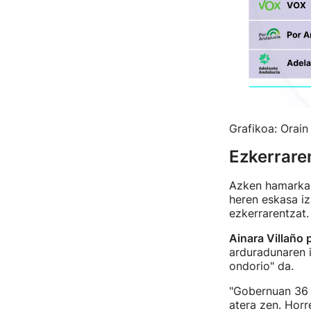
Grafikoa: Orain
Ezkerrare
Azken hamarkada
heren eskasa iz
ezkerrarentzat.
Ainara Villaño 
arduradunaren i
ondorio" da.
"Gobernuan 36 
atera zen. Horr