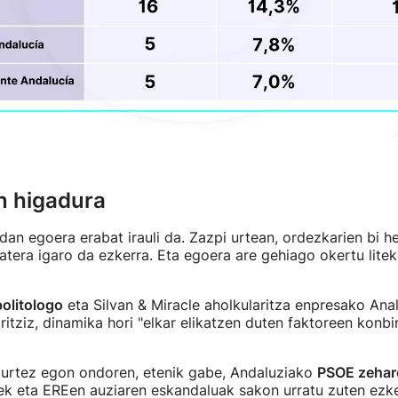
n higadura
n egoera erabat irauli da. Zazpi urtean, ordezkarien bi he
atera igaro da ezkerra. Eta egoera are gehiago okertu lite
politologo
eta Silvan & Miracle aholkularitza enpresako Anali
ritziz, dinamika hori "elkar elikatzen duten faktoreen konb
urtez egon ondoren, etenik gabe, Andaluziako
PSOE zehar
ek eta EREen auziaren eskandaluak sakon urratu zuten ezke