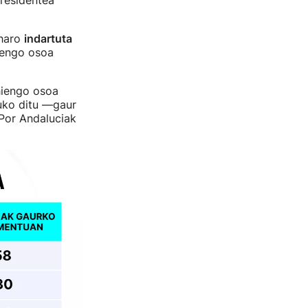
eharo
indartuta
hiengo osoa
hiengo osoa
tuko ditu —gaur
Por Andaluciak