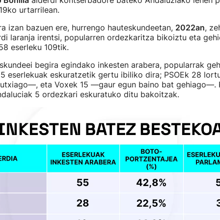
9ko urtarrilean.
ra izan bazuen ere, hurrengo hauteskundeetan,
2022an
, z
rdi laranja irentsi, popularren ordezkaritza bikoiztu eta ge
58 eserleku 109tik.
skundeei begira egindako inkesten arabera, popularrak ge
 eserlekuak eskuratzetik gertu ibiliko dira; PSOEk 28 lor
gutxiago—, eta Voxek 15 —gaur egun baino bat gehiago—. 
daluciak 5 ordezkari eskuratuko ditu bakoitzak.