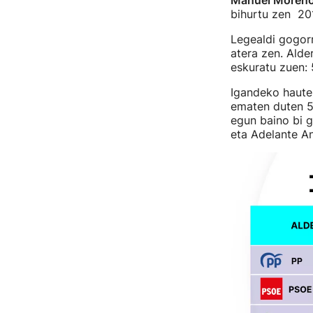
bihurtu zen 201
Legealdi gogor
atera zen. Alde
eskuratu zuen: 
Igandeko haute
ematen duten 55
egun baino bi 
eta Adelante An