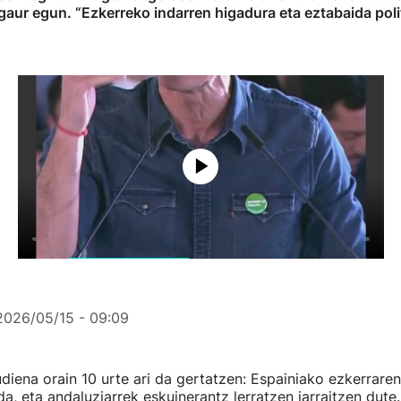
ur egun. “Ezkerreko indarren higadura eta eztabaida politi
2026/05/15 - 09:09
udiena orain 10 urte ari da gertatzen: Espainiako ezkerrare
 da, eta andaluziarrek eskuinerantz lerratzen jarraitzen dute