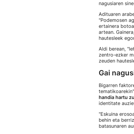
nagusiaren sine
Adituaren arabe
"Podemosen age
ertainera boto
artean. Gainera
hautesleek egon
Aldi berean, "
zentro-ezker m
zeuden hautesle
Gai nagusi
Bigarren faktor
tematikoarekin"
handia hartu z
identitate auzi
"Eskuina eroso
behin eta berri
batasunaren aur