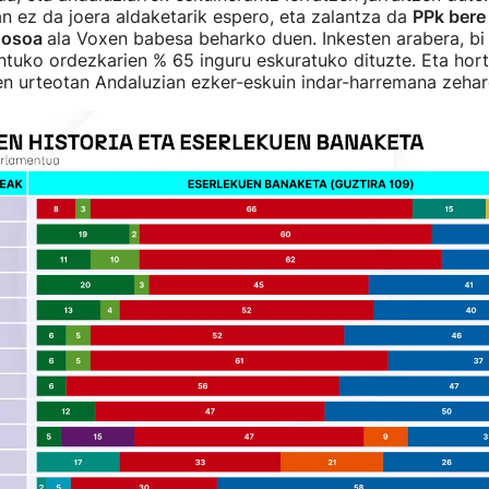
 ez da joera aldaketarik espero, eta zalantza da
PPk bere
 osoa
ala Voxen babesa beharko duen. Inkesten arabera, bi 
tuko ordezkarien % 65 inguru eskuratuko dituzte. Eta horti
n urteotan Andaluzian ezker-eskuin indar-harremana zeharo