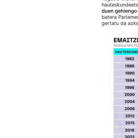
hauteskundeetan
duen gehiengo
batera Parlamen
gertatu da azke