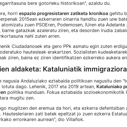
sgarritasuna bere gotorleku historikoan", azaldu du.
ra, horri
espazio progresistaren zatiketa
kronikoa
gehitu b
rpenak 2015ean ezkerraren oinarria handitu zuen une bate
a atomizatu zuen PSOEren, Podemosen, IUren eta Adelante 
, barne gatazkak azaleratu ziren, eta desorden irudia zabal
kortasuna nahi zuten arren.
lehenik Ciudadanosek eta gero PPk asmatu egin zuten erdig
oderatuko hautesleak erakartzen. Sozialisten kudeaketare
ak ziren, baina ez ziren identifikatzen ezkerreko aukera er
en aldaketa: Kataluniatik immigraziora
e nagusia Andaluziako eztabaida politikoan nagusitu den "t
 lotuta dago. Lehenik, 2017 eta 2019 artean,
Kataluniako p
uen
politika munduan. Fokua eztabaida sozioekonomikotik l
etara mugitu zen.
ago mugitzen den eremua da hori, eta ezkerra defentsiban 
z. Hautesleriaren zati batek epeltzat jo zuen ezkerra Estatu
kako erronkaren aurrean", dio Villañok.