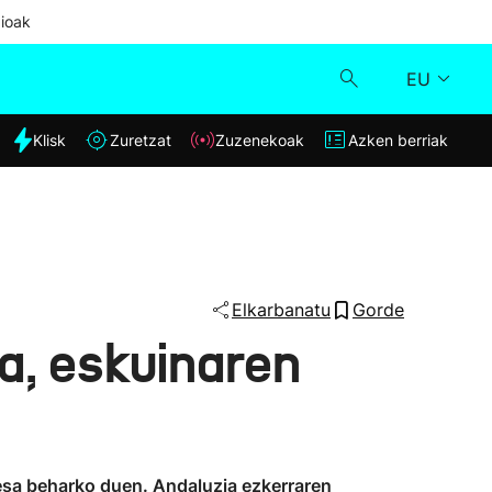
ioak
EU
dia
Klisk
Zuretzat
Zuzenekoak
Azken berriak
Klisk
Zuzenekoak
Zuretzat
Elkarbanatu
Gorde
ia, eskuinaren
Azken berriak
esa beharko duen. Andaluzia ezkerraren