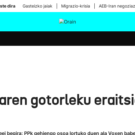
|
|
ste dira
Gasteizko jaiak
Migrazio-krisia
AEB-Iran negoziaz
tura
Ikusmiran
Egural
Osasuna
Teknologia
aren gotorleku eraits
ei begira: PPk gehiengo osoa lortuko duen ala Voxen bab