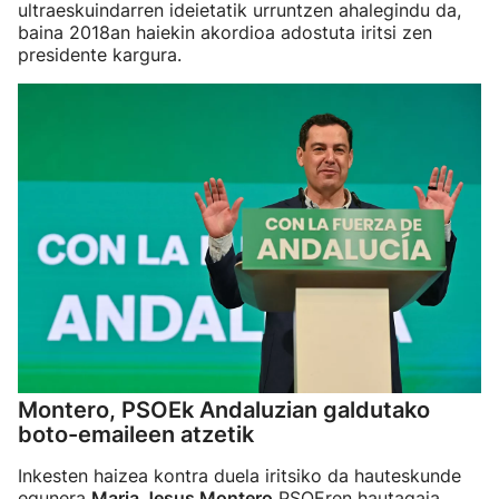
ultraeskuindarren ideietatik urruntzen ahalegindu da,
baina 2018an haiekin akordioa adostuta iritsi zen
presidente kargura.
Montero, PSOEk Andaluzian galdutako
boto-emaileen atzetik
Inkesten haizea kontra duela iritsiko da hauteskunde
egunera
Maria Jesus Montero
PSOEren hautagaia.