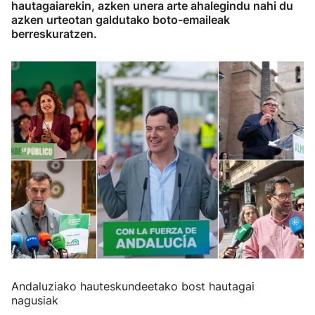
hautagaiarekin, azken unera arte ahalegindu nahi du
azken urteotan galdutako boto-emaileak
berreskuratzen.
Andaluziako hauteskundeetako bost hautagai
nagusiak