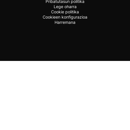
Pribatutasun politika
Lege oharra
Cookie politika
Cookieen konfigurazioa
Harremana