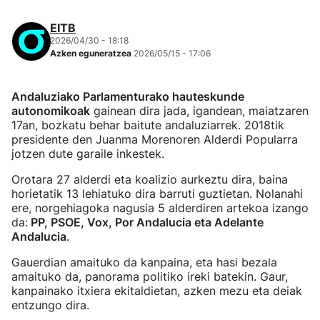
EITB
2026/04/30 - 18:18
Azken eguneratzea
2026/05/15 - 17:06
Andaluziako Parlamenturako hauteskunde
autonomikoak
gainean dira jada, igandean, maiatzaren
17an, bozkatu behar baitute andaluziarrek. 2018tik
presidente den Juanma Morenoren Alderdi Popularra
jotzen dute garaile inkestek.
Orotara 27 alderdi eta koalizio aurkeztu dira, baina
horietatik 13 lehiatuko dira barruti guztietan. Nolanahi
ere, norgehiagoka nagusia 5 alderdiren artekoa izango
da:
PP, PSOE, Vox, Por Andalucia eta Adelante
Andalucia
.
Gauerdian amaituko da kanpaina, eta hasi bezala
amaituko da, panorama politiko ireki batekin. Gaur,
kanpainako itxiera ekitaldietan, azken mezu eta deiak
entzungo dira.