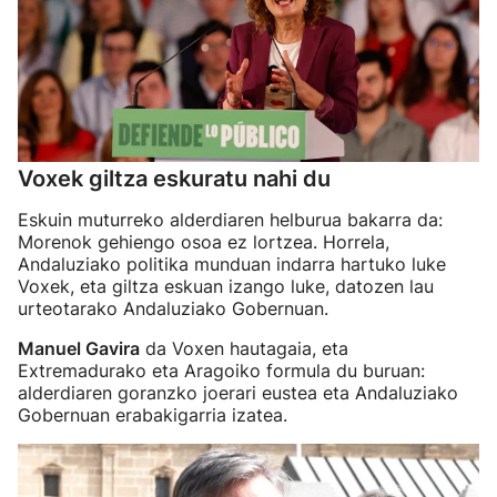
Voxek giltza eskuratu nahi du
Eskuin muturreko alderdiaren helburua bakarra da:
Morenok gehiengo osoa ez lortzea. Horrela,
Andaluziako politika munduan indarra hartuko luke
Voxek, eta giltza eskuan izango luke, datozen lau
urteotarako Andaluziako Gobernuan.
Manuel Gavira
da Voxen hautagaia, eta
Extremadurako eta Aragoiko formula du buruan:
alderdiaren goranzko joerari eustea eta Andaluziako
Gobernuan erabakigarria izatea.