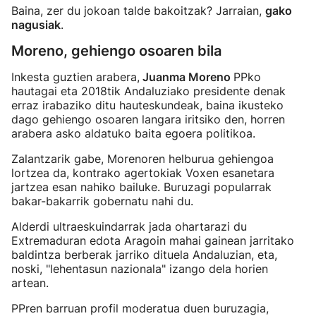
Baina, zer du jokoan talde bakoitzak? Jarraian,
gako
nagusiak
.
Moreno, gehiengo osoaren bila
Inkesta guztien arabera,
Juanma Moreno
PPko
hautagai eta 2018tik Andaluziako presidente denak
erraz irabaziko ditu hauteskundeak, baina ikusteko
dago gehiengo osoaren langara iritsiko den, horren
arabera asko aldatuko baita egoera politikoa.
Zalantzarik gabe, Morenoren helburua gehiengoa
lortzea da, kontrako agertokiak Voxen esanetara
jartzea esan nahiko bailuke. Buruzagi popularrak
bakar-bakarrik gobernatu nahi du.
Alderdi ultraeskuindarrak jada ohartarazi du
Extremaduran edota Aragoin mahai gainean jarritako
baldintza berberak jarriko dituela Andaluzian, eta,
noski, "lehentasun nazionala" izango dela horien
artean.
PPren barruan profil moderatua duen buruzagia,