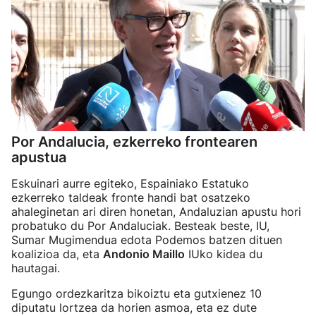
Por Andalucia, ezkerreko frontearen
apustua
Eskuinari aurre egiteko, Espainiako Estatuko
ezkerreko taldeak fronte handi bat osatzeko
ahaleginetan ari diren honetan, Andaluzian apustu hori
probatuko du Por Andaluciak. Besteak beste, IU,
Sumar Mugimendua edota Podemos batzen dituen
koalizioa da, eta
Andonio Maillo
IUko kidea du
hautagai.
Egungo ordezkaritza bikoiztu eta gutxienez 10
diputatu lortzea da horien asmoa, eta ez dute