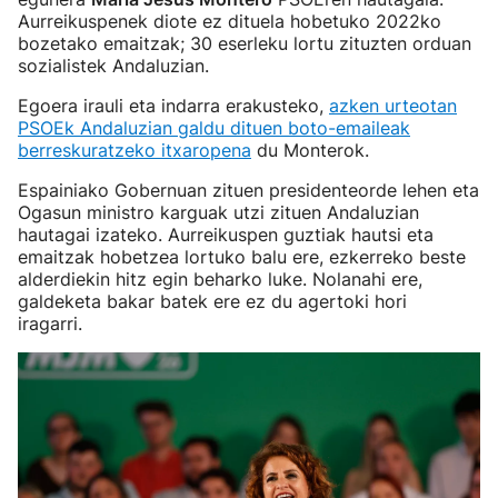
Aurreikuspenek diote ez dituela hobetuko 2022ko
bozetako emaitzak; 30 eserleku lortu zituzten orduan
sozialistek Andaluzian.
Egoera irauli eta indarra erakusteko,
azken urteotan
PSOEk Andaluzian galdu dituen boto-emaileak
berreskuratzeko itxaropena
du Monterok.
Espainiako Gobernuan zituen presidenteorde lehen eta
Ogasun ministro karguak utzi zituen Andaluzian
hautagai izateko. Aurreikuspen guztiak hautsi eta
emaitzak hobetzea lortuko balu ere, ezkerreko beste
alderdiekin hitz egin beharko luke. Nolanahi ere,
galdeketa bakar batek ere ez du agertoki hori
iragarri.