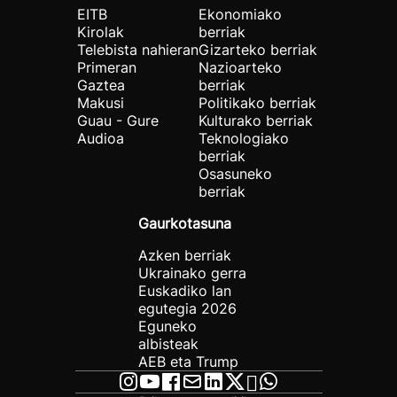
EITB
Ekonomiako
Kirolak
berriak
Telebista nahieran
Gizarteko berriak
Primeran
Nazioarteko
Gaztea
berriak
Makusi
Politikako berriak
Guau - Gure
Kulturako berriak
Audioa
Teknologiako
berriak
Osasuneko
berriak
Gaurkotasuna
Azken berriak
Ukrainako gerra
Euskadiko lan
egutegia 2026
Eguneko
albisteak
AEB eta Trump