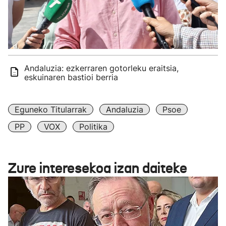
Andaluzia: ezkerraren gotorleku eraitsia,
eskuinaren bastioi berria
Eguneko Titularrak
Andaluzia
Psoe
PP
VOX
Politika
Zure interesekoa izan daiteke