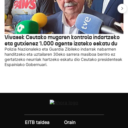
Vivasek Ceutako mugaren kontrola indartzeko
eta gutxienez 1.000 agente izateko eskatu du
Polizia Nazionaleko eta Guardia Zibileko indarrak nabarmen
handitzeko eta uztailaren 30eko sarrera masiboa berriro ez
gertatzeko neurriak hartzeko eskatu dio Ceutako presidenteak
Espainiako Gobernuari.
EITB taldea
Orain