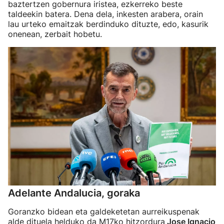
baztertzen gobernura iristea, ezkerreko beste
taldeekin batera. Dena dela, inkesten arabera, orain
lau urteko emaitzak berdinduko dituzte, edo, kasurik
onenean, zerbait hobetu.
Adelante Andalucia, goraka
Goranzko bidean eta galdeketetan aurreikuspenak
alde dituela helduko da M17ko hitzordura
Jose Ignacio