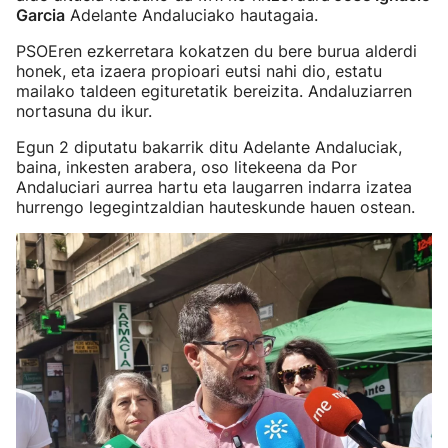
Garcia
Adelante Andaluciako hautagaia.
PSOEren ezkerretara kokatzen du bere burua alderdi
honek, eta izaera propioari eutsi nahi dio, estatu
mailako taldeen egituretatik bereizita. Andaluziarren
nortasuna du ikur.
Egun 2 diputatu bakarrik ditu Adelante Andaluciak,
baina, inkesten arabera, oso litekeena da Por
Andaluciari aurrea hartu eta laugarren indarra izatea
hurrengo legegintzaldian hauteskunde hauen ostean.