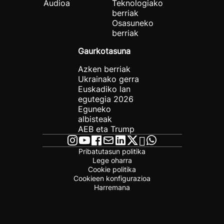
Audioa
Teknologiako
berriak
Osasuneko
berriak
Gaurkotasuna
Azken berriak
Ukrainako gerra
Euskadiko lan
egutegia 2026
Eguneko
albisteak
AEB eta Trump
Pribatutasun politika
Lege oharra
Cookie politika
Cookieen konfigurazioa
Harremana