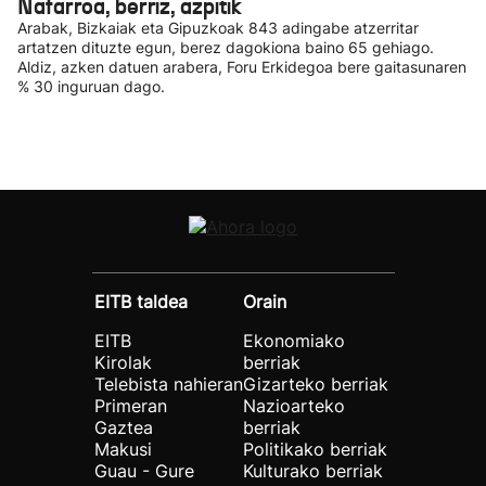
Nafarroa, berriz, azpitik
Arabak, Bizkaiak eta Gipuzkoak 843 adingabe atzerritar
artatzen dituzte egun, berez dagokiona baino 65 gehiago.
Aldiz, azken datuen arabera, Foru Erkidegoa bere gaitasunaren
% 30 inguruan dago.
EITB taldea
Orain
EITB
Ekonomiako
Kirolak
berriak
Telebista nahieran
Gizarteko berriak
Primeran
Nazioarteko
Gaztea
berriak
Makusi
Politikako berriak
Guau - Gure
Kulturako berriak