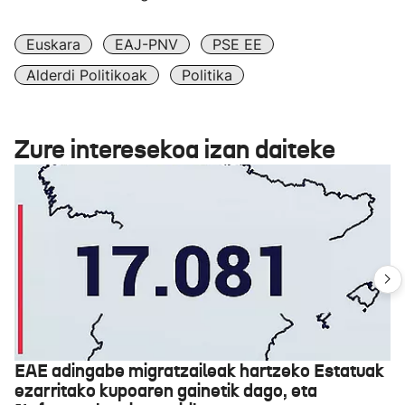
Euskara
EAJ-PNV
PSE EE
Alderdi Politikoak
Politika
Zure interesekoa izan daiteke
EAE adingabe migratzaileak hartzeko Estatuak
ezarritako kupoaren gainetik dago, eta