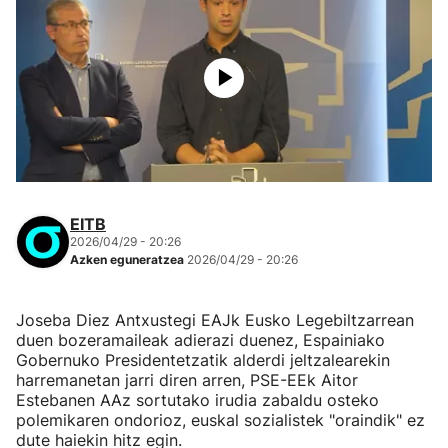
EITB
2026/04/29 - 20:26
Azken eguneratzea
2026/04/29 - 20:26
Joseba Diez Antxustegi EAJk Eusko Legebiltzarrean
duen bozeramaileak adierazi duenez, Espainiako
Gobernuko Presidentetzatik alderdi jeltzalearekin
harremanetan jarri diren arren, PSE-EEk Aitor
Estebanen AAz sortutako irudia zabaldu osteko
polemikaren ondorioz, euskal sozialistek "oraindik" ez
dute haiekin hitz egin.