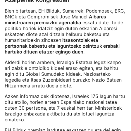
Azalpenak Kongresuan
Bien bitartean, EH Bilduk, Sumarrek, Podemosek, ERC,
BNGk eta Compromisek Jose Manuel
Albares
ministroaren premiazko agerraldia
eskatu dute. Talde
politiko horiek idatziz egin duten eskarian Albaresi
eskatzen diote azal ditzala helburu baketsu eta
humanitarioekin zihoazen
itsasontziak eta
pertsonak babestu eta laguntzeko zeintzuk erabaki
hartuko dituen eta zer egingo duen
.
Alderdi horien arabera, Israelgo Estatua legez kanpo
ari zaizkie ontzidiko kideei eraso egiten, eta bahitu
egin ditu Global Sumudeko kideak. Nazioarteko
legedia eta Itsas Zuzenbideari buruzko Nazio Batuen
Hitzarmena urratu duela diote.
Azken informazioek diotenez, Israelek 175 lagun hartu
ditu atxilo, horien artean Espainiako nazionalitatea
duten 30 pertsona, eta 7 euskal herritar. Ministerioak
Israelgo enbaxada aktibatu du atxilotuei laguntza
emateko.
EH Bilduk premiaz jardutea eskatzen du eta dei egin