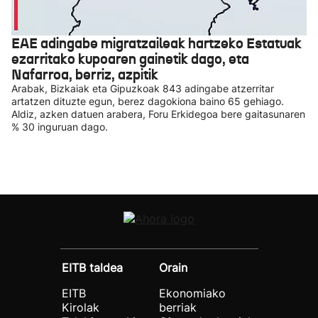
EAE adingabe migratzaileak hartzeko Estatuak
ezarritako kupoaren gainetik dago, eta
Nafarroa, berriz, azpitik
Arabak, Bizkaiak eta Gipuzkoak 843 adingabe atzerritar
artatzen dituzte egun, berez dagokiona baino 65 gehiago.
Aldiz, azken datuen arabera, Foru Erkidegoa bere gaitasunaren
% 30 inguruan dago.
EITB taldea
Orain
EITB
Ekonomiako
Kirolak
berriak