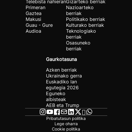
Telebista nahieran
Gizarteko berriak
Primeran
Nazioarteko
Gaztea
berriak
Makusi
Politikako berriak
Guau - Gure
Kulturako berriak
Audioa
Teknologiako
berriak
Osasuneko
berriak
Gaurkotasuna
Azken berriak
Ukrainako gerra
Euskadiko lan
egutegia 2026
Eguneko
albisteak
AEB eta Trump
Pribatutasun politika
Lege oharra
Cookie politika