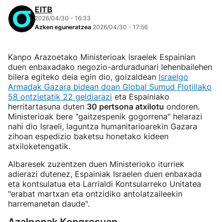
EITB
2026/04/30 - 16:33
Azken eguneratzea
2026/04/30 - 17:56
Kanpo Arazoetako Ministerioak Israelek Espainian
duen enbaxadako negozio-arduradunari lehenbailehen
bilera egiteko deia egin dio, goizaldean
Israelgo
Armadak Gazara bidean doan Global Sumud Flotillako
58 ontzietatik 22 geldiarazi
eta Espainiako
herritartasuna duten
30 pertsona atxilotu
ondoren.
Ministerioak bere "gaitzespenik gogorrena" helarazi
nahi dio Israeli, laguntza humanitarioarekin Gazara
zihoan espedizio baketsu honetako kideen
atxiloketengatik.
Albaresek zuzentzen duen Ministerioko iturriek
adierazi dutenez, Espainiak Israelen duen enbaxada
eta kontsulatua eta Larrialdi Kontsularreko Unitatea
"erabat martxan eta ontzidiko antolatzaileekin
harremanetan daude".