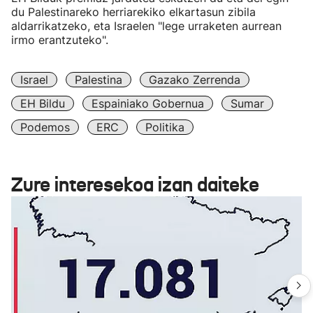
du Palestinareko herriarekiko elkartasun zibila
aldarrikatzeko, eta Israelen "lege urraketen aurrean
irmo erantzuteko".
Israel
Palestina
Gazako Zerrenda
EH Bildu
Espainiako Gobernua
Sumar
Podemos
ERC
Politika
Zure interesekoa izan daiteke