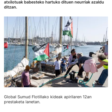
atxilotuak babesteko hartuko dituen neurriak azaldu
ditzan.
Global Sumud Flotillako kideak apirilaren 12an
prestaketa lanetan.