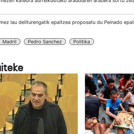
ezen katedra aurreikusitako araudiaren arabera sortu zel
ez lau deliturengatik epaitzea proposatu du Peinado epai
Madril
Pedro Sanchez
Politika
aiteke