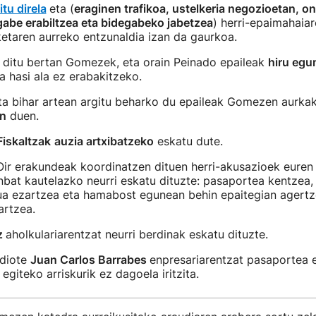
itu direla
eta (
eraginen trafikoa, ustelkeria negozioetan, 
gabe erabiltzea eta bidegabeko jabetzea
) herri-epaimahaiar
etaren aurreko entzunaldia izan da gaurkoa.
 ditu bertan Gomezek, eta orain Peinado epaileak
hiru egu
 hasi ala ez erabakitzeko.
eta bihar artean argitu beharko du epaileak Gomezen aurk
en
duen.
Fiskaltzak
auzia artxibatzeko
eskatu dute.
 Oir erakundeak koordinatzen dituen herri-akusazioek eure
inbat kautelazko neurri eskatu dituzte: pasaportea kentzea, 
ua ezartzea eta hamabost egunean behin epaitegian agert
artzea.
z
aholkulariarentzat neurri berdinak eskatu dituzte.
 diote
Juan Carlos Barrabes
enpresariarentzat pasaportea e
 egiteko arriskurik ez dagoela iritzita.