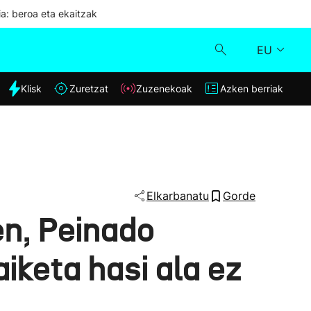
ia: beroa eta ekaitzak
EU
dia
Klisk
Zuretzat
Zuzenekoak
Azken berriak
Klisk
Zuzenekoak
Zuretzat
Elkarbanatu
Gorde
n, Peinado
Azken berriak
aiketa hasi ala ez