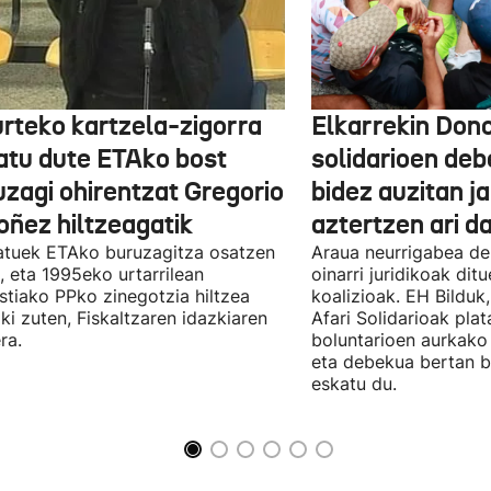
urteko kartzela-zigorra
Elkarrekin Dono
atu dute ETAko bost
solidarioen deb
uzagi ohirentzat Gregorio
bidez auzitan j
oñez hiltzeagatik
aztertzen ari d
tuek ETAko buruzagitza osatzen
Araua neurrigabea de
, eta 1995eko urtarrilean
oinarri juridikoak dit
tiako PPko zinegotzia hiltzea
koalizioak. EH Bilduk,
ki zuten, Fiskaltzaren idazkiaren
Afari Solidarioak pla
ra.
boluntarioen aurkako 
eta debekua bertan 
eskatu du.