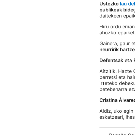
Ustezko
lau del
publikoak bide
daitekeen epaik
Hiru ordu eman
ahozko epaiketa
Gainera, gaur 
neurririk hartz
Defentsak
eta
Aitzitik, Hazte
berretsi eta ha
irteteko debek
betebeharra ez
Cristina Álvare
Aldiz, uko egin
eskatzeari, ihes