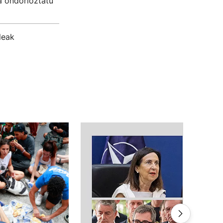
a ondorioztatu
leak