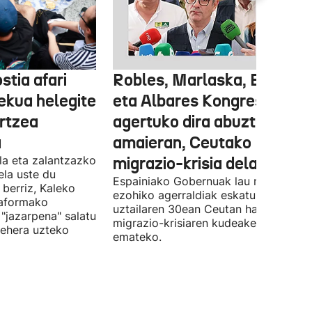
stia afari
Robles, Marlaska, Bolaños
ekua helegite
eta Albares Kongresuan
artzea
agertuko dira abuztuaren
a
amaieran, Ceutako
la eta zalantzazko
migrazio-krisia dela eta
uela uste du
Espainiako Gobernuak lau ministroen
 berriz, Kaleko
ezohiko agerraldiak eskatu ditu,
taformako
uztailaren 30ean Ceutan hasitako
"jazarpena" salatu
migrazio-krisiaren kudeaketaren berri
behera uzteko
emateko.