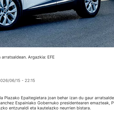
en arratsaldean. Argazkia: EFE
026/06/15 - 22:15
a Plazako Epaitegietara joan behar izan du gaur arratsald
anchez Espainiako Gobernuko presidentearen emazteak, P
iazko entzunaldi eta kautelazko neurrien bistara.