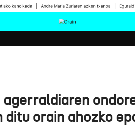
|
|
tiako kanoikada
Andre Maria Zuriaren azken txanpa
Egurald
tura
Ikusmiran
Egural
Osasuna
Teknologia
agerraldiaren ondore
 ditu orain ahozko ep