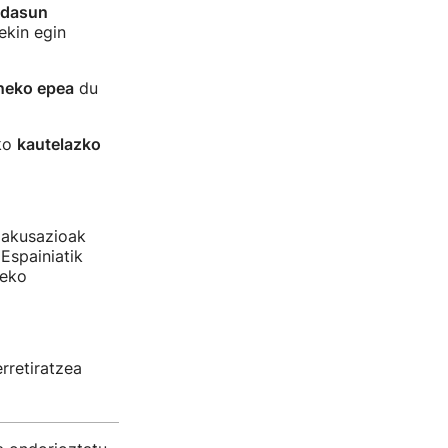
ondasun
ekin egin
neko epea
du
ako
kautelazko
n akusazioak
Espainiatik
zeko
rretiratzea