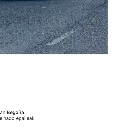
ean
Begoña
einado epaileak