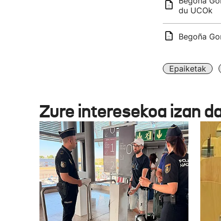
Begoña Gom
du UCOk
Begoña Gom
Epaiketak
Zure interesekoa izan d