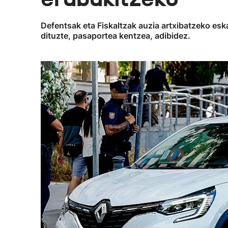
Defentsak eta Fiskaltzak auzia artxibatzeko esk
dituzte, pasaportea kentzea, adibidez.