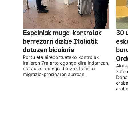
Espainiak muga-kontrolak
30 
berrezarri dizkie Italiatik
esk
datozen bidaiariei
bur
Portu eta aireportuetako kontrolak
Ord
irailaren 7ra arte egongo dira indarrean,
Akusa
eta ausaz egingo dituzte, Italiako
zuten
migrazio-presioaren aurrean.
Donos
eraba
arabe