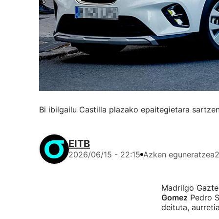
Bi ibilgailu Castilla plazako epaitegietara sartz
EITB
2026/06/15 - 22:15
Azken eguneratzea
2
Madrilgo Gaztel
Gomez
Pedro S
deituta, aurret