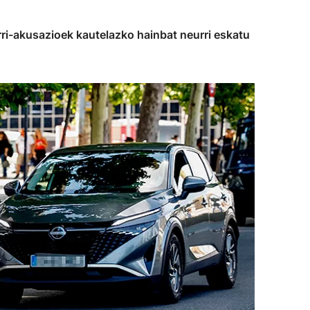
rri-akusazioek kautelazko hainbat neurri eskatu