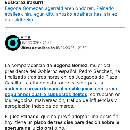
Euskaraz irakurri:
Begoña Gomezen agerraldiaren ondoren, Peinado
epaileak hiru egun ditu ahozko epaiketa hasi ala ez
erabakitzeko
EITB
15/06/2026 - 21:59
Última actualización
15/06/2026 - 21:59
La comparacencia de
Begoña Gómez
, mujer del
presidente del Gobierno español, Pedró Sánchez, ha
finalizado tras tres horas en los Juzgados de Plaza
Castilla. La cita de esta tarde ha sido para la
audiencia previa de cara al posible juicio con jurado
popular por cuatro supuestos delitos
: corrupción en
los negocios, malversación, tráfico de influencias y
apropiación indebida de marca.
El juez
Peinado
, que no prevé adoptar una decisión
hoy, tiene un
plazo de tres días para decidir sobre la
apertura de juicio oral
o no.