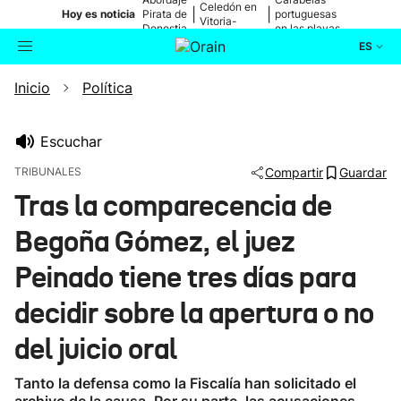
Celedón en
|
|
Hoy es noticia
Pirata de
portuguesas
Vitoria-
Donostia
en las playas
Gasteiz
ES
Inicio
Política
Actualidad
Buscador
Política
Escuchar
TRIBUNALES
Compartir
Guardar
Cultura
Tras la comparecencia de
Begoña Gómez, el juez
Ikusmiran
Peinado tiene tres días para
Eguraldia
decidir sobre la apertura o no
del juicio oral
Tanto la defensa como la Fiscalía han solicitado el