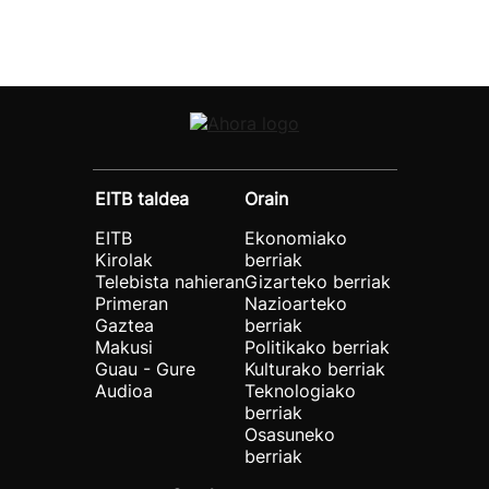
EITB taldea
Orain
EITB
Ekonomiako
Kirolak
berriak
Telebista nahieran
Gizarteko berriak
Primeran
Nazioarteko
Gaztea
berriak
Makusi
Politikako berriak
Guau - Gure
Kulturako berriak
Audioa
Teknologiako
berriak
Osasuneko
berriak