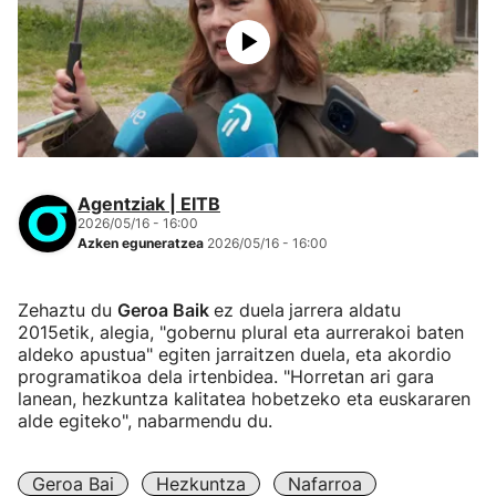
Agentziak | EITB
2026/05/16 - 16:00
Azken eguneratzea
2026/05/16 - 16:00
Zehaztu du
Geroa Baik
ez duela
jarrera aldatu
2015etik, alegia, "gobernu plural eta aurrerakoi baten
aldeko apustua" egiten jarraitzen duela, eta akordio
programatikoa dela irtenbidea. "Horretan ari gara
lanean, hezkuntza kalitatea hobetzeko eta euskararen
alde egiteko", nabarmendu du.
Geroa Bai
Hezkuntza
Nafarroa