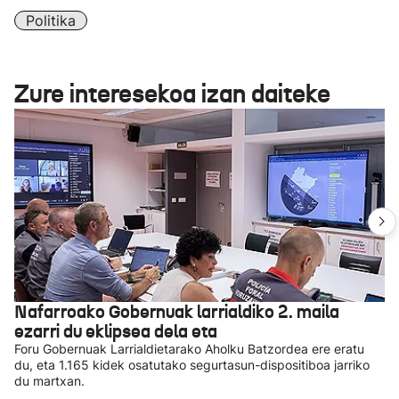
Politika
Zure interesekoa izan daiteke
Nafarroako Gobernuak larrialdiko 2. maila
ezarri du eklipsea dela eta
Foru Gobernuak Larrialdietarako Aholku Batzordea ere eratu
du, eta 1.165 kidek osatutako segurtasun-dispositiboa jarriko
du martxan.