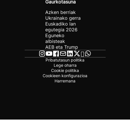
Gaurkotasuna
Azken berriak
Ukrainako gerra
Euskadiko lan
egutegia 2026
Eguneko
albisteak
AEB eta Trump
Pribatutasun politika
Lege oharra
Cookie politika
Cookieen konfigurazioa
Harremana