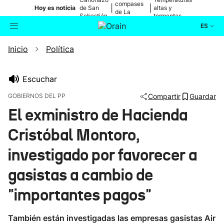
compases
|
|
Hoy es noticia
de San
altas y
de La
Sebastián
tormentas
Blanca
ES
Inicio
Política
Actualidad
Buscador
Política
Escuchar
GOBIERNOS DEL PP
Compartir
Guardar
Cultura
El exministro de Hacienda
Cristóbal Montoro,
Ikusmiran
investigado por favorecer a
Eguraldia
gasistas a cambio de
"importantes pagos"
También están investigadas las empresas gasistas Air