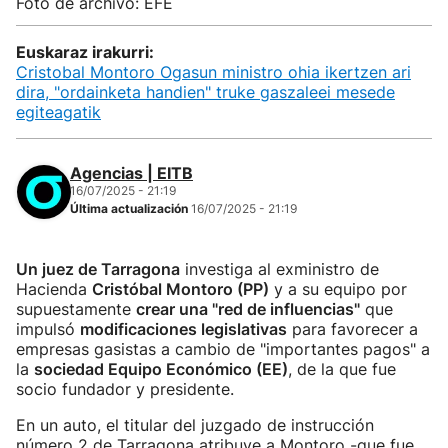
Foto de archivo: EFE
Euskaraz irakurri:
Cristobal Montoro Ogasun ministro ohia ikertzen ari
dira, "ordainketa handien" truke gaszaleei mesede
egiteagatik
Agencias | EITB
16/07/2025 - 21:19
Última actualización
16/07/2025 - 21:19
Un juez de Tarragona
investiga al exministro de
Hacienda
Cristóbal Montoro (PP)
y a su equipo por
supuestamente
crear una "red de influencias"
que
impulsó
modificaciones legislativas
para favorecer a
empresas gasistas a cambio de "importantes pagos" a
la
sociedad Equipo Económico (EE)
, de la que fue
socio fundador y presidente.
En un auto, el titular del juzgado de instrucción
número 2 de Tarragona atribuye a Montoro -que fue