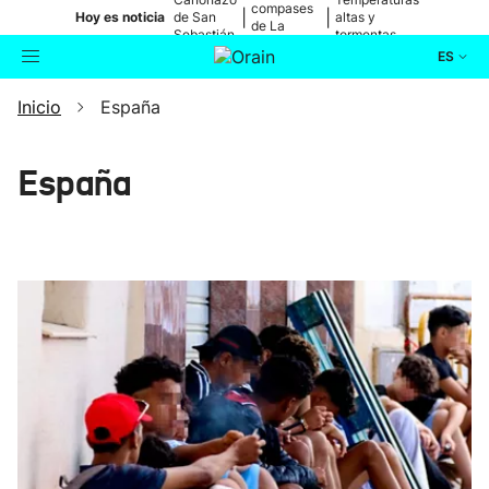
compases
|
|
Hoy es noticia
de San
altas y
de La
Sebastián
tormentas
Blanca
ES
Inicio
España
Actualidad
Buscador
Política
España
Cultura
Ikusmiran
Eguraldia