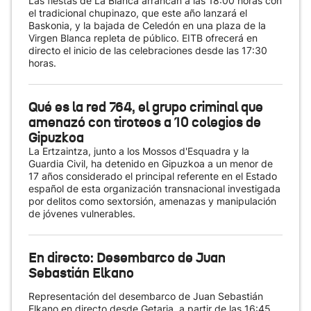
Las fiestas de La Blanca arrancan a las 18:00 horas con
el tradicional chupinazo, que este año lanzará el
Baskonia, y la bajada de Celedón en una plaza de la
Virgen Blanca repleta de público. EITB ofrecerá en
directo el inicio de las celebraciones desde las 17:30
horas.
Qué es la red 764, el grupo criminal que
amenazó con tiroteos a 10 colegios de
Gipuzkoa
La Ertzaintza, junto a los Mossos d'Esquadra y la
Guardia Civil, ha detenido en Gipuzkoa a un menor de
17 años considerado el principal referente en el Estado
español de esta organización transnacional investigada
por delitos como sextorsión, amenazas y manipulación
de jóvenes vulnerables.
En directo: Desembarco de Juan
Sebastián Elkano
Representación del desembarco de Juan Sebastián
Elkano en directo desde Getaria, a partir de las 16:45