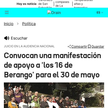
compases
|
|
Hoy es noticia
de San
altas y
de La
Sebastián
tormentas
Blanca
ES
Inicio
Política
Actualidad
Buscador
Política
Escuchar
JUICIO EN LA AUDIENCIA NACIONAL
Compartir
Guardar
Cultura
Convocan una manifestación
de apoyo a 'los 16 de
Ikusmiran
Berango' para el 30 de mayo
Eguraldia