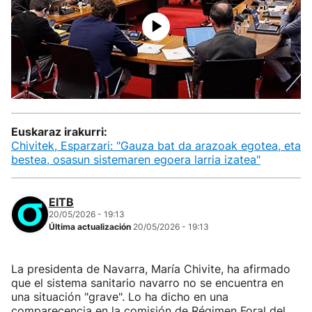
Euskaraz irakurri:
Chivitek, Esparzari: "Gauza bat da arazoak egotea, eta
bestea, osasun sistemaren egoera larria izatea"
EITB
20/05/2026 - 19:13
Última actualización
20/05/2026 - 19:13
La presidenta de Navarra, María Chivite, ha afirmado
que el sistema sanitario navarro no se encuentra en
una situación "grave". Lo ha dicho en una
comparecencia en la comisión de Régimen Foral del