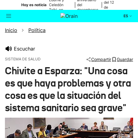
del 12
|
|
Hoy es noticia
Celedón
del
de
Txiki, en
desembarco
agosto
directo
de Elkano
ES
Inicio
Política
Actualidad
Buscador
Política
Escuchar
SISTEMA DE SALUD
Compartir
Guardar
Cultura
Chivite a Esparza: "Una cosa
es que haya problemas y otra
Ikusmiran
cosa es que la situación del
Eguraldia
sistema sanitario sea grave"