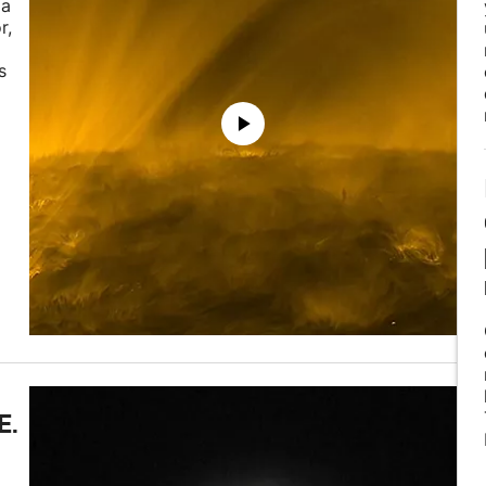
ja
r,
s
E.