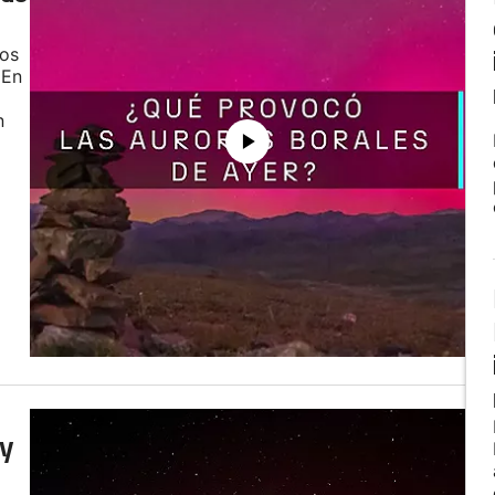
los
 En
n
 y