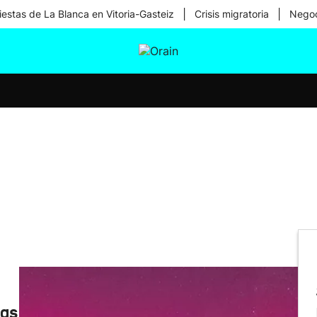
|
|
iestas de La Blanca en Vitoria-Gasteiz
Crisis migratoria
Negoc
tura
Ikusmiran
Egural
Salud
Tecnología
las