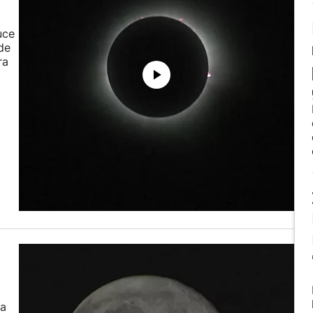
uce
sde
ra
la