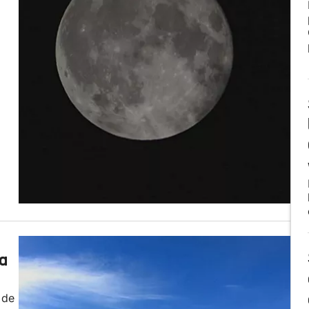
za
 de