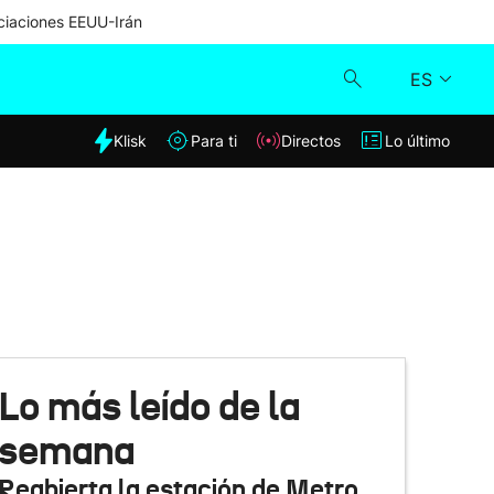
iaciones EEUU-Irán
ES
dia
Klisk
Para ti
Directos
Lo último
Klisk
Directos
Para ti
Lo último
Lo más leído de la
semana
Reabierta la estación de Metro