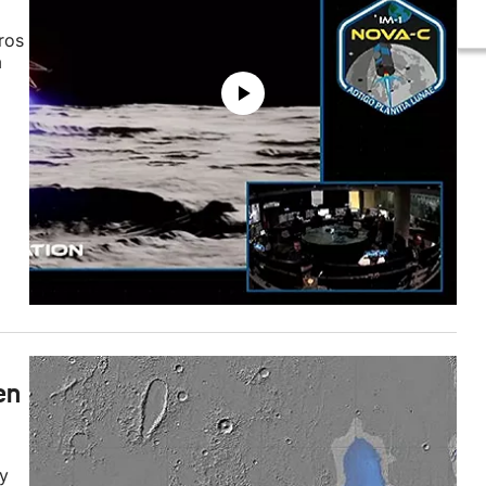
ros
a
en
y