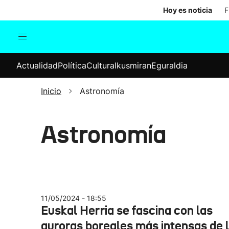
Hoy es noticia
F
Actualidad
Política
Cul
Actualidad
Política
Cultura
Ikusmiran
Eguraldia
Sociedad
Elecciones
Economía
Inicio
Astronomía
Internacional
Astronomía
11/05/2024 - 18:55
Euskal Herria se fascina con las
auroras boreales más intensas de 