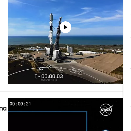
u
una