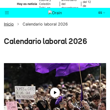
del 12
|
|
Hoy es noticia
Celedón
del
de
Txiki, en
desembarco
agosto
directo
de Elkano
ES
Inicio
Calendario laboral 2026
Actualidad
Buscador
Política
Calendario laboral 2026
Cultura
Ikusmiran
Eguraldia