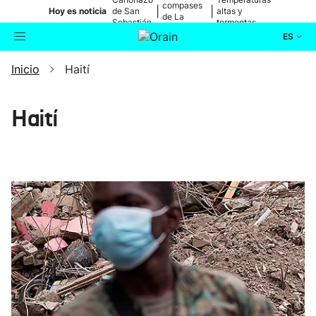
compases
|
|
Hoy es noticia
de San
altas y
de La
Sebastián
tormentas
Blanca
ES
Inicio
Haití
Actualidad
Buscador
Política
Haití
Cultura
Ikusmiran
Eguraldia