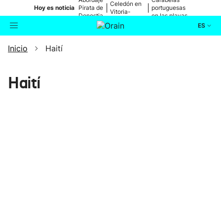
Celedón en
|
|
Hoy es noticia
Pirata de
portuguesas
Vitoria-
Donostia
en las playas
Gasteiz
ES
Inicio
Haití
Actualidad
Buscador
Política
Haití
Cultura
Ikusmiran
Eguraldia