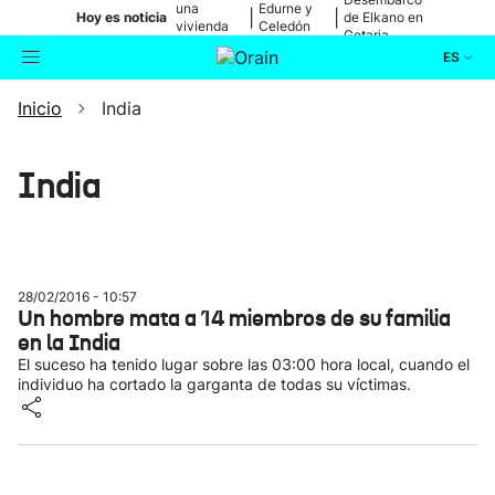
una
Edurne y
|
|
Hoy es noticia
de Elkano en
vivienda
Celedón
Getaria
de Bilbao
Txiki
ES
Inicio
India
Actualidad
Buscador
Política
India
Cultura
Ikusmiran
28/02/2016 - 10:57
Un hombre mata a 14 miembros de su familia
en la India
Eguraldia
El suceso ha tenido lugar sobre las 03:00 hora local, cuando el
individuo ha cortado la garganta de todas su víctimas.