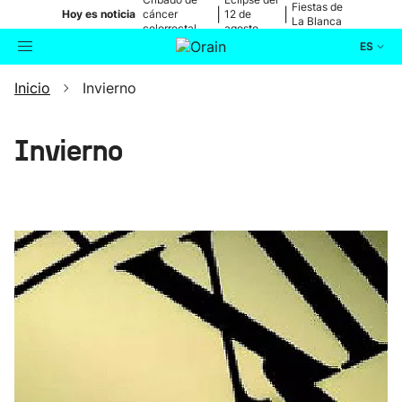
Fiestas de
|
|
Hoy es noticia
cáncer
12 de
La Blanca
colorrectal
agosto
ES
Inicio
Invierno
Actualidad
Buscador
Política
Invierno
Cultura
Ikusmiran
Eguraldia