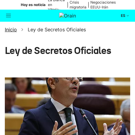
Crisis
Negociaciones
|
|
Hoy es noticia
en
migratoria
EEUU-Irán
Vitoria-
Gasteiz
ES
Inicio
Ley de Secretos Oficiales
Actualidad
Buscador
Política
Ley de Secretos Oficiales
Cultura
Ikusmiran
Eguraldia