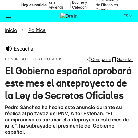
una
Edurne y
|
|
Hoy es noticia
de Elkano en
vivienda
Celedón
Getaria
de Bilbao
Txiki
ES
Inicio
Política
Actualidad
Buscador
Política
Escuchar
CONGRESO DE LOS DIPUTADOS
Compartir
Guardar
Cultura
El Gobierno español aprobará
este mes el anteproyecto de
Ikusmiran
la Ley de Secretos Oficiales
Eguraldia
Pedro Sánchez ha hecho este anuncio durante su
réplica al portavoz del PNV, Aitor Esteban. "El
compromiso es aprobar el anteproyecto este mes de
julio", ha subrayado el presidente del Gobierno
español.