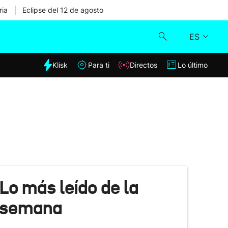
|
ria
Eclipse del 12 de agosto
ES
dia
Klisk
Para ti
Directos
Lo último
Klisk
Directos
Para ti
Lo último
Lo más leído de la
semana