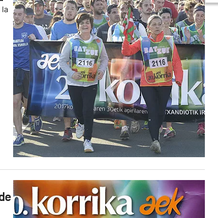
 la
 de