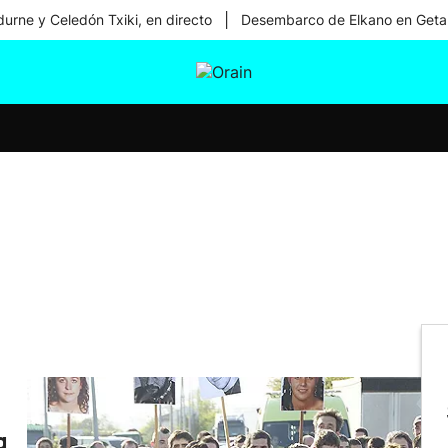
|
urne y Celedón Txiki, en directo
Desembarco de Elkano en Geta
tura
Ikusmiran
Egural
Salud
Tecnología
a