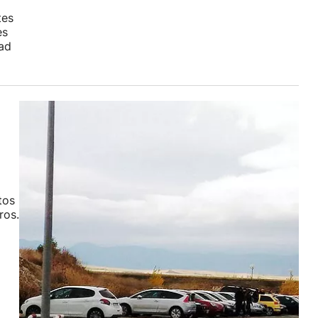
tes
es
dad
tos
ros.