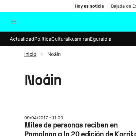
Hoy es noticia
Bajada de Ed
Actualidad
Política
Cul
Actualidad
Política
Cultura
Ikusmiran
Eguraldia
Sociedad
Elecciones
Economía
Inicio
Noáin
Internacional
Noáin
09/04/2017 - 11:00
Miles de personas reciben en
Pamplona a la 20 edición de Korrik