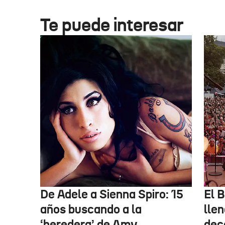
Te puede interesar
De Adele a Sienna Spiro: 15
El B
años buscando a la
lle
‘heredera’ de Amy
dec