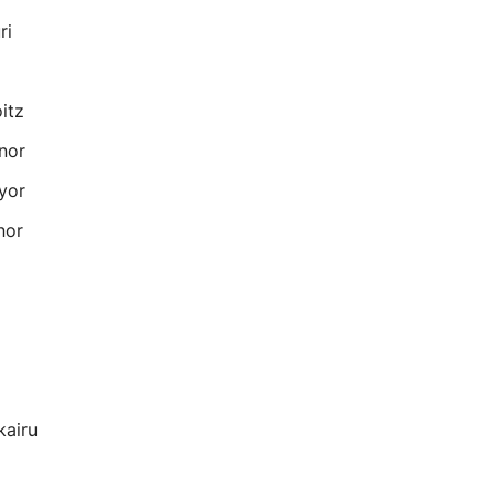
ri
itz
nor
yor
nor
kairu