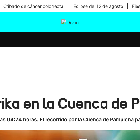
|
|
Cribado de cáncer colorrectal
Eclipse del 12 de agosto
Fie
tura
Ikusmiran
Egural
Salud
Tecnología
rika en la Cuenca de
 a las 04:24 horas. El recorrido por la Cuenca de Pamplona 