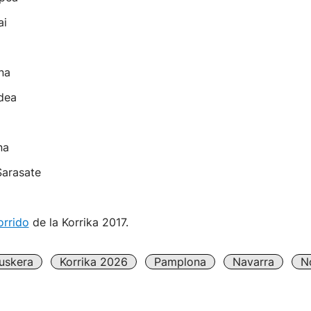
ai
na
dea
na
Sarasate
orrido
de la Korrika 2017.
uskera
Korrika 2026
Pamplona
Navarra
N