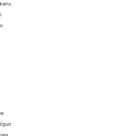
kairu
i
en
ea
tiguo
apea