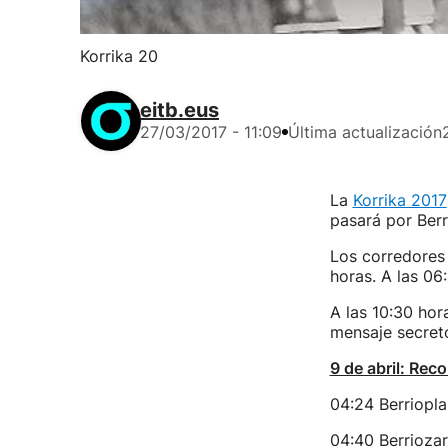
Korrika 20
eitb.eus
27/03/2017 - 11:09
Última actualización
La
Korrika 2017
pasará por Berr
Los corredores 
horas. A las 06:
A las 10:30 hor
mensaje secreto 
9 de abril: Reco
04:24 Berriopl
04:40 Berriozar