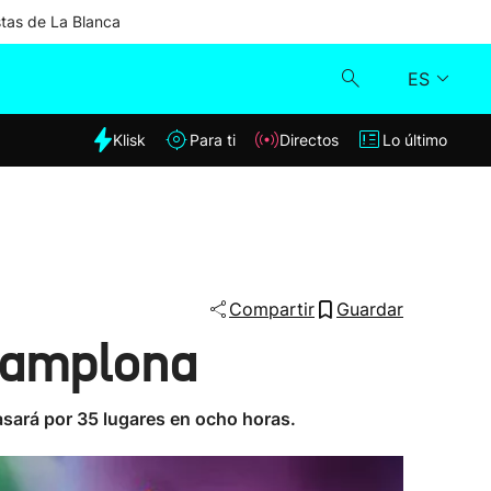
stas de La Blanca
ES
dia
Klisk
Para ti
Directos
Lo último
Klisk
Directos
Para ti
Compartir
Guardar
 Pamplona
Lo último
pasará por 35 lugares en ocho horas.