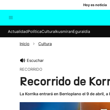
Hoy es noticia
Actualidad
Política
Cul
Actualidad
Política
Cultura
Ikusmiran
Eguraldia
Sociedad
Elecciones
Economía
Inicio
Cultura
Internacional
Escuchar
RECORRIDO
Recorrido de Kor
La Korrika entrará en Berrioplano el 9 de abril,