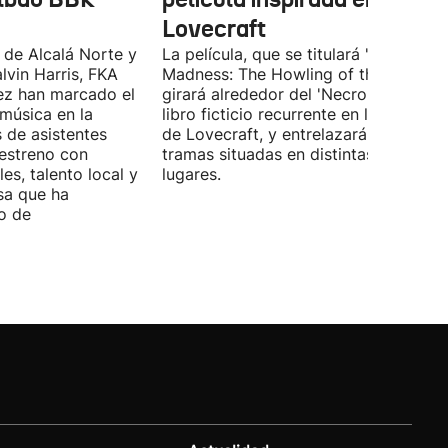
Lovecraft
 de Alcalá Norte y
La película, que se titulará 'Ages of
lvin Harris, FKA
Madness: The Howling of the Jinn',
ez han marcado el
girará alrededor del 'Necronomicón', 
 música en la
libro ficticio recurrente en los relatos
s de asistentes
de Lovecraft, y entrelazará varias
 estreno con
tramas situadas en distintas épocas y
es, talento local y
lugares.
sa que ha
o de