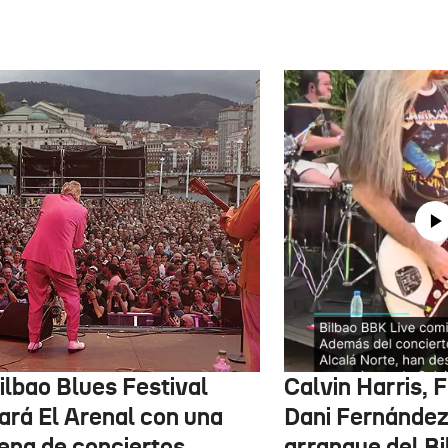
ilbao Blues Festival
Calvin Harris, 
nará El Arenal con una
Dani Fernández 
ena de conciertos
arranque del B