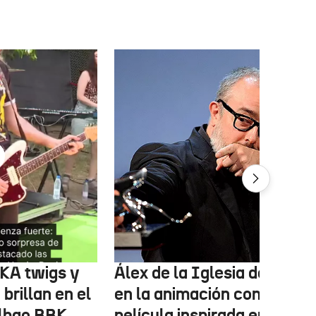
FKA twigs y
Álex de la Iglesia debutará
brillan en el
en la animación con una
ilbao BBK
película inspirada en