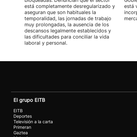
bloqueadas. Denuncian que el sector
Gobie
está completamente desregularizado y
está 
aseguran que son habituales la
incor
temporalidad, las jornadas de trabajo
merca
muy prolongadas, la ausencia de los
descansos legalmente establecidos y
las dificultades para conciliar la vida
laboral y personal.
El grupo EITB
EITB
Deportes
Televisión a la carta
Primeran
Gaztea