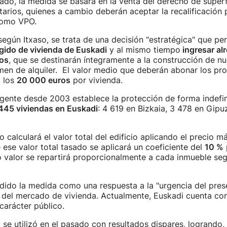
ado, la medida se basará en la venta del derecho de superfi
tarios, quienes a cambio deberán aceptar la recalificación
como VPO.
 según Itxaso, se trata de una decisión "estratégica" que pe
gido de vivienda de Euskadi
y al mismo tiempo
ingresar al
ros
, que se destinarán íntegramente a la construcción de n
men de alquiler. El valor medio que deberán abonar los pro
a los
20 000 euros
por vivienda.
gente desde 2003 establece la protección de forma indefin
445 viviendas en Euskadi
: 4 619 en Bizkaia, 3 478 en Gipu
 calculará el valor total del edificio aplicando el precio 
ese valor total tasado se aplicará un coeficiente del
10 %
o valor se repartirá proporcionalmente a cada inmueble se
dido la medida como una respuesta a la "urgencia del prese
 del mercado de vivienda. Actualmente, Euskadi cuenta co
carácter público.
 se utilizó en el pasado con resultados dispares, logrando, 