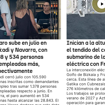
aro sube en julio en
Inician a la al
kadi y Navarra, con
el tendido del 
78 y 534 personas
submarino de l
empleadas más,
eléctrica con F
pectivamente
La interconexión eléct
Golfo de Bizkaia y Fr
di cerró julio con 105.590
cerca. Esta línea de a
nas inscritas como demandantes
Gatika con Cubnezais
pleo tras sumar 1.378 personas
276 kilómetros de ca
pleadas respecto a junio. En
Los trabajos se prol
ra, el paro aumentó en 534
verano de 2027 y Azti
nas hasta alcanzar las 28.843. El
operación para garant