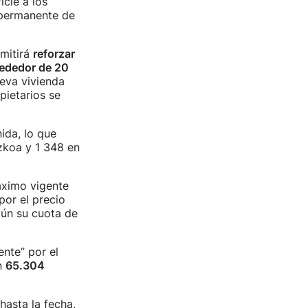
cie a los
 permanente de
rmitirá
reforzar
rededor de 20
ueva vivienda
pietarios se
ida, lo que
zkoa y 1 348 en
máximo vigente
por el precio
gún su cuota de
nte” por el
n
65.304
hasta la fecha,