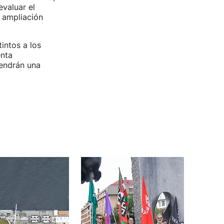
evaluar el
e ampliación
intos a los
enta
tendrán una