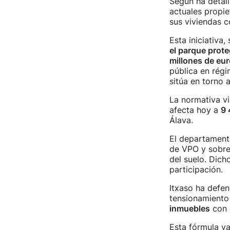
Según ha detall
actuales propie
sus viviendas 
Esta iniciativa,
el parque prote
millones de eu
pública en régi
sitúa en torno 
La normativa vi
afecta hoy a
9 
Álava.
El departamento
de VPO y sobre 
del suelo. Dich
participación.
Itxaso ha defen
tensionamiento
inmuebles
con 
Esta fórmula ya