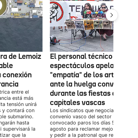
tura de Lemoiz
El personal técnico de
cable
espectáculos apela a la
a conexión
"empatía" de los artistas
rancia
ante la huelga convocada
rica entre el
durante las fiestas de las
ancia está más
capitales vascas
lta tensión unirá
 y contará con
Los sindicatos que negocian el prime
ble submarino.
convenio vasco del sector han
ongarán hasta
convocado paros los días 5, 14 y 26 
 supervisará la
agosto para reclamar mejoras labora
izar que la
y pedir a la patronal que retome las