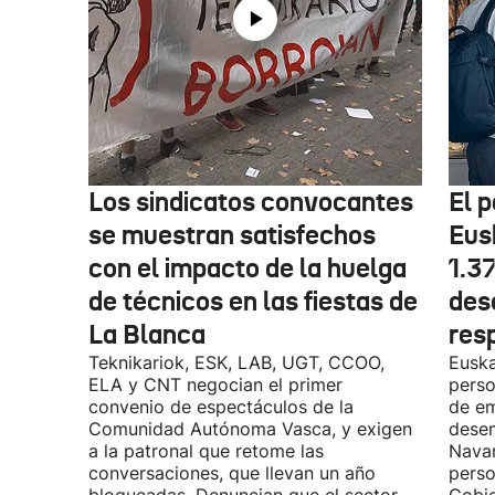
Los sindicatos convocantes
El p
se muestran satisfechos
Eus
con el impacto de la huelga
1.3
de técnicos en las fiestas de
des
La Blanca
res
Teknikariok, ESK, LAB, UGT, CCOO,
Euska
ELA y CNT negocian el primer
perso
convenio de espectáculos de la
de em
Comunidad Autónoma Vasca, y exigen
desem
a la patronal que retome las
Navar
conversaciones, que llevan un año
perso