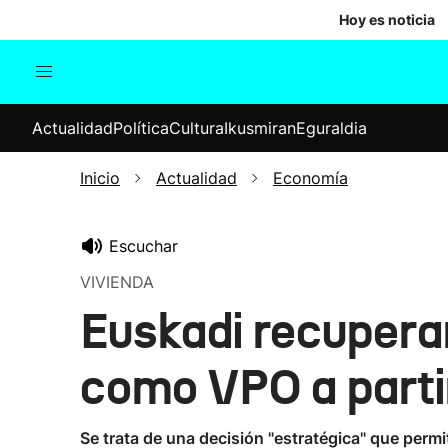
Hoy es noticia
Actualidad
Política
Cul
Actualidad
Política
Cultura
Ikusmiran
Eguraldia
Sociedad
Elecciones
Economía
Inicio
Actualidad
Economía
Internacional
Escuchar
VIVIENDA
Euskadi recupera
como VPO a parti
Se trata de una decisión "estratégica" que permi