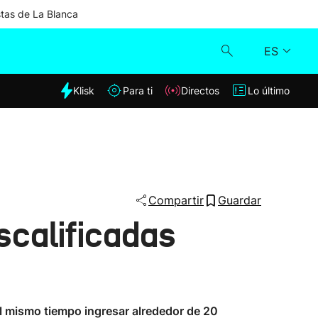
stas de La Blanca
ES
dia
Klisk
Para ti
Directos
Lo último
Klisk
Directos
Para ti
Compartir
Guardar
scalificadas
Lo último
 al mismo tiempo ingresar alrededor de 20