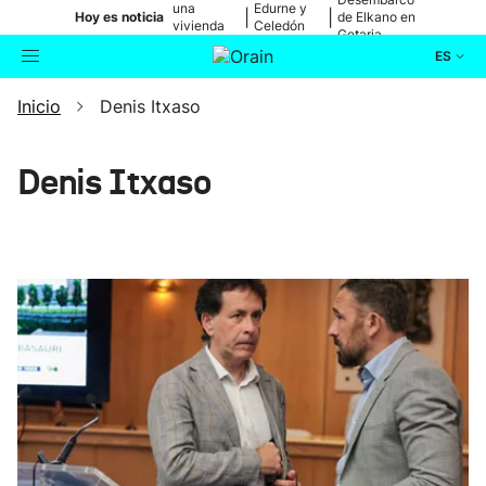
una
Edurne y
|
|
Hoy es noticia
de Elkano en
vivienda
Celedón
Getaria
de Bilbao
Txiki
ES
Inicio
Denis Itxaso
Actualidad
Buscador
Política
Denis Itxaso
Cultura
Ikusmiran
Eguraldia