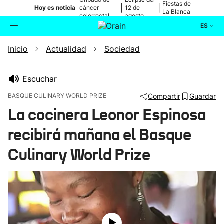
Fiestas de
|
|
Hoy es noticia
cáncer
12 de
La Blanca
colorrectal
agosto
ES
Inicio
Actualidad
Sociedad
Actualidad
Buscador
Política
Escuchar
BASQUE CULINARY WORLD PRIZE
Compartir
Guardar
Cultura
La cocinera Leonor Espinosa
recibirá mañana el Basque
Ikusmiran
Culinary World Prize
Eguraldia