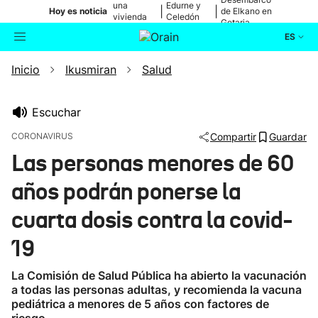
una
Edurne y
|
|
Hoy es noticia
de Elkano en
vivienda
Celedón
Getaria
de Bilbao
Txiki
ES
Inicio
Ikusmiran
Salud
Actualidad
Buscador
Política
Escuchar
CORONAVIRUS
Compartir
Guardar
Cultura
Las personas menores de 60
años podrán ponerse la
Ikusmiran
cuarta dosis contra la covid-
Eguraldia
19
La Comisión de Salud Pública ha abierto la vacunación
a todas las personas adultas, y recomienda la vacuna
pediátrica a menores de 5 años con factores de