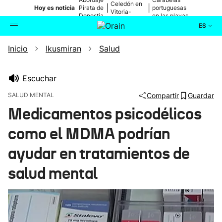
Celedón en
|
|
Hoy es noticia
Pirata de
portuguesas
Vitoria-
Donostia
en las playas
Gasteiz
ES
Inicio
Ikusmiran
Salud
Actualidad
Buscador
Política
Escuchar
SALUD MENTAL
Compartir
Guardar
Cultura
Medicamentos psicodélicos
como el MDMA podrían
Ikusmiran
ayudar en tratamientos de
Eguraldia
salud mental