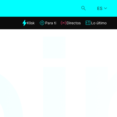
ES
dia
Klisk
Para ti
Directos
Lo último
Klisk
Directos
Para ti
Lo último