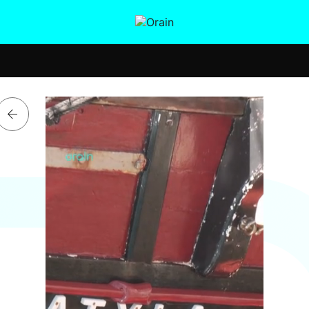
tura
Ikusmiran
Egural
Salud
Tecnología