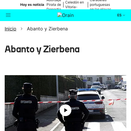
Celedón en
|
|
Hoy es noticia
Pirata de
portuguesas
Vitoria-
Donostia
en las playas
Gasteiz
ES
Inicio
Abanto y Zierbena
Actualidad
Buscador
Política
Abanto y Zierbena
Cultura
Ikusmiran
Eguraldia