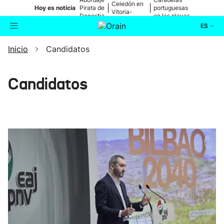
Celedón en
|
|
Hoy es noticia
Pirata de
portuguesas
Vitoria-
Donostia
en las playas
Gasteiz
ES
Inicio
Candidatos
Actualidad
Buscador
Política
Candidatos
Cultura
Ikusmiran
Eguraldia