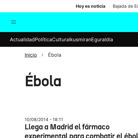
Hoy es noticia
Bajada de Ed
Actualidad
Política
Cul
Actualidad
Política
Cultura
Ikusmiran
Eguraldia
Sociedad
Elecciones
Economía
Inicio
Ébola
Internacional
Ébola
10/08/2014 - 18:11
Llega a Madrid el fármaco
experimental para combatir el ébo