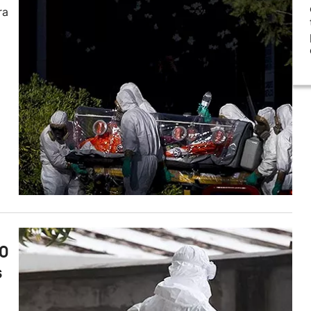
ra
00
s