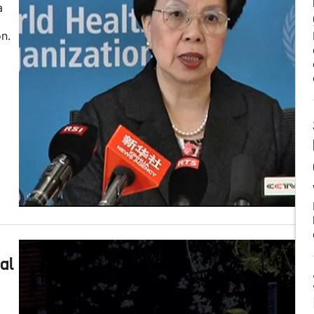
a
n.
al