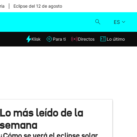
|
ria
Eclipse del 12 de agosto
ES
dia
Klisk
Para ti
Directos
Lo último
Klisk
Directos
Para ti
Lo último
Lo más leído de la
semana
¿Cómo se verá el eclipse solar