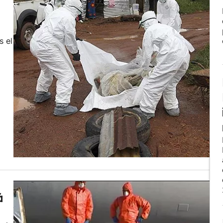
s el
á