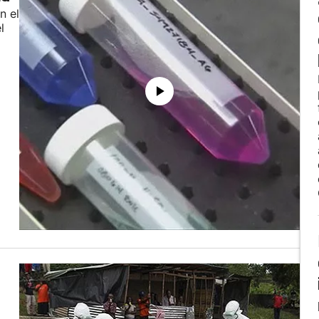
n el
l