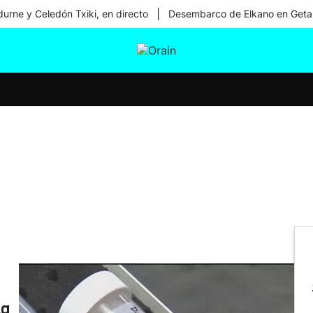
|
urne y Celedón Txiki, en directo
Desembarco de Elkano en Geta
tura
Ikusmiran
Egural
Salud
Tecnología
la