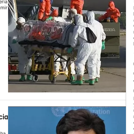
eria
umir
cia
 ha