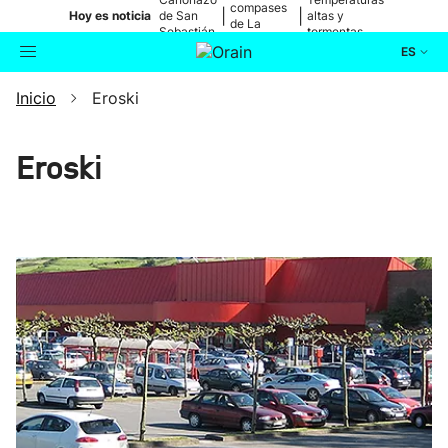
compases
|
|
Hoy es noticia
de San
altas y
de La
Sebastián
tormentas
Blanca
ES
Inicio
Eroski
Actualidad
Buscador
Política
Eroski
Cultura
Ikusmiran
Eguraldia