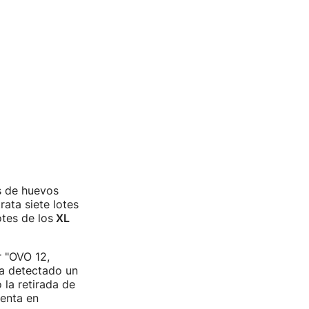
s de huevos
ata siete lotes
otes de los
XL
 "OVO 12,
ha detectado un
la retirada de
venta en