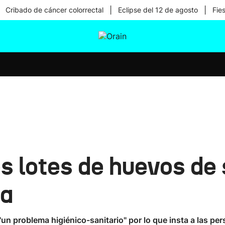
|
|
Cribado de cáncer colorrectal
Eclipse del 12 de agosto
Fie
tura
Ikusmiran
Egural
Salud
Tecnología
ios lotes de huevos de
ea
"un problema higiénico-sanitario" por lo que insta a las 