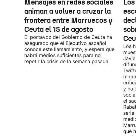
Mensajes en redes sociales
Los
animan a volver a cruzar la
esc
frontera entre Marruecos y
dec
Ceuta el 15 de agosto
sobr
El portavoz del Gobierno de Ceuta ha
Ceu
asegurado que el Ejecutivo español
Los h
conoce este llamamiento, y espera que
muest
habrá medios suficientes para no
Javie
repetir la crisis de la semana pasada.
difun
Twitt
migra
críti
y ha 
socia
el sa
Rabat
serie
medid
Marru
que h