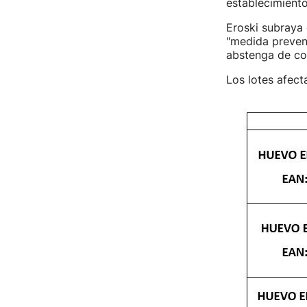
establecimient
Eroski subraya
"medida prevent
abstenga de con
Los lotes afect