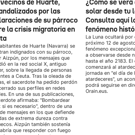
 vecinos de Huarte,
¿Cómo se verá 
andalizados por las
solar desde tu 
laraciones de su párroco
Consulta aquí 
e la crisis migratoria en
fenómeno histó
ta
La Luna ocultará por 
próximo 12 de agost
abitantes de Huarte (Navarra) se
fenómeno excepciona
ran indignados con su párroco,
a observarse desde nu
r Aizpún, por los mensajes que
hasta el año 2183. El 
dió en la red social X, antiguo
comenzará al atardece
er, sobre la llegada de personas
jornada en "el día de 
ntes a Ceuta. Tras la oleada de
atardeceres", un aco
cas, el sacerdote ha pedido perdón
podrá seguirse en dir
cerrado sus perfiles en redes
Orain.eus.
les. En una de sus publicaciones,
cerdote afirmaba: "Bombardear
 si es necesario", dentro de una
 de mensajes en los que defiende
as de extrema dureza contra
ecos. Aizpún también sostenía
abría que responder con fuego