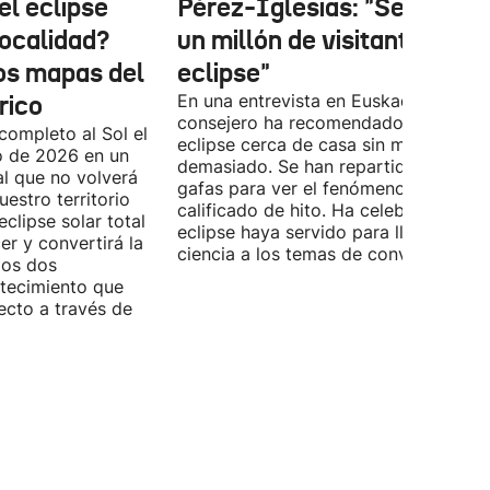
el eclipse
Pérez-Iglesias: "Se esper
localidad?
un millón de visitantes por 
los mapas del
eclipse"
rico
En una entrevista en Euskadi Irratia, e
consejero ha recomendado ver el
completo al Sol el
eclipse cerca de casa sin moverse
o de 2026 en un
demasiado. Se han repartido miles d
l que no volverá
gafas para ver el fenómeno que ya h
estro territorio
calificado de hito. Ha celebrado que 
eclipse solar total
eclipse haya servido para llevar la
r y convertirá la
ciencia a los temas de conversación.
los dos
ntecimiento que
ecto a través de