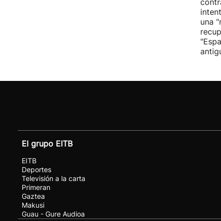
contr
inten
una "
recup
"Espa
antig
El grupo EITB
EITB
Deportes
Televisión a la carta
Primeran
Gaztea
Makusi
Guau - Gure Audioa