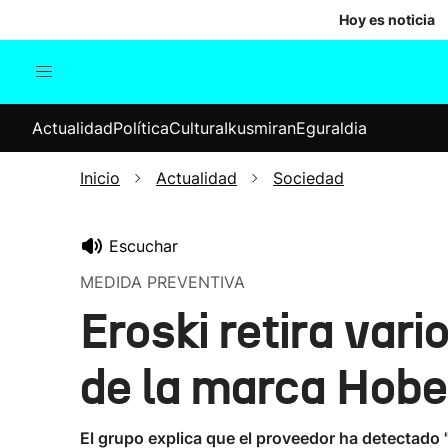
Hoy es noticia
Actualidad
Política
Cul
Actualidad
Política
Cultura
Ikusmiran
Eguraldia
Sociedad
Elecciones
Economía
Inicio
Actualidad
Sociedad
Internacional
Escuchar
MEDIDA PREVENTIVA
Eroski retira var
de la marca Hob
El grupo explica que el proveedor ha detectado 