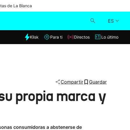
stas de La Blanca
ES
dia
Klisk
Para ti
Directos
Lo último
Klisk
Directos
Para ti
Compartir
Guardar
 su propia marca y
Lo último
personas consumidoras a abstenerse de