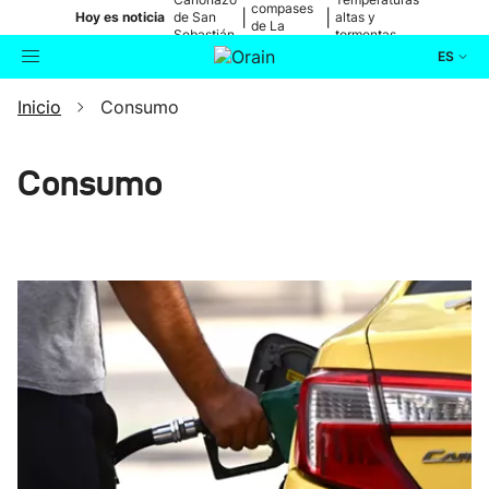
compases
|
|
Hoy es noticia
de San
altas y
de La
Sebastián
tormentas
Blanca
ES
Inicio
Consumo
Actualidad
Buscador
Política
Consumo
Cultura
Ikusmiran
Eguraldia