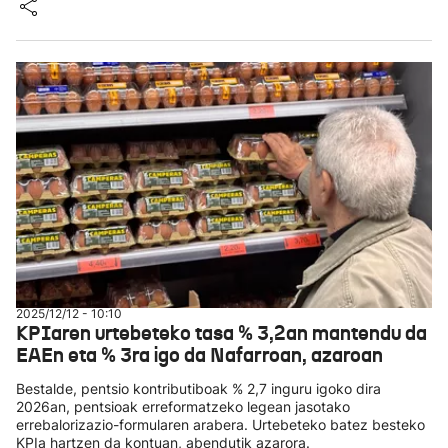
2025/12/12 - 10:10
KPIaren urtebeteko tasa % 3,2an mantendu da
EAEn eta % 3ra igo da Nafarroan, azaroan
Bestalde, pentsio kontributiboak % 2,7 inguru igoko dira
2026an, pentsioak erreformatzeko legean jasotako
errebalorizazio-formularen arabera. Urtebeteko batez besteko
KPIa hartzen da kontuan, abendutik azarora.