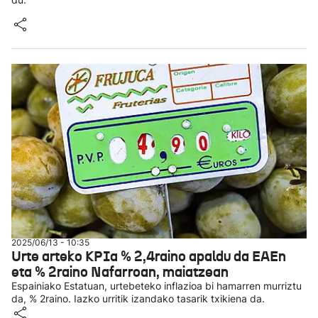
2025/06/13 - 10:35
Urte arteko KPIa % 2,4raino apaldu da EAEn
eta % 2raino Nafarroan, maiatzean
Espainiako Estatuan, urtebeteko inflazioa bi hamarren murriztu
da, % 2raino. Iazko urritik izandako tasarik txikiena da.