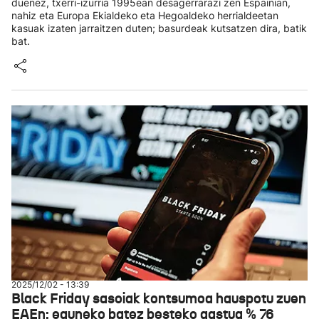
duenez, txerri-izurria 1995ean desagerrarazi zen Espainian,
nahiz eta Europa Ekialdeko eta Hegoaldeko herrialdeetan
kasuak izaten jarraitzen duten; basurdeak kutsatzen dira, batik
bat.
2025/12/02 - 13:39
Black Friday sasoiak kontsumoa hauspotu zuen
EAEn: eguneko batez besteko gastua % 76