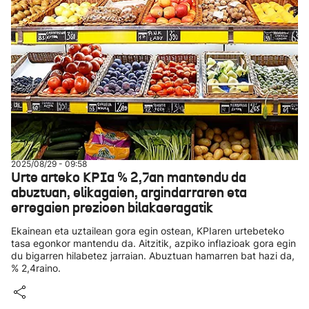
2025/08/29 - 09:58
Urte arteko KPIa % 2,7an mantendu da
abuztuan, elikagaien, argindarraren eta
erregaien prezioen bilakaeragatik
Ekainean eta uztailean gora egin ostean, KPIaren urtebeteko
tasa egonkor mantendu da. Aitzitik, azpiko inflazioak gora egin
du bigarren hilabetez jarraian. Abuztuan hamarren bat hazi da,
% 2,4raino.