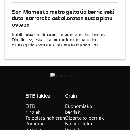
San Mamesko metro geltokia berriz ireki
dute, sarrerako eskaileretan sutea piztu
ostean
Suhiltzaileak metroaren sarreran izan dira lanean.
Dirudienez, eskailera mekanikoetan batu den
hautsagatik sortu da sutea eta ketza sortu da.
EITB taldea
Orain
EITB
Ekonomiako
Kirolak
berriak
Telebista nahieran
Gizarteko berriak
Primeran
Nazioarteko
Gaztea
berriak