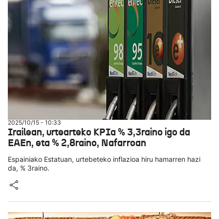
2025/10/15 - 10:33
Irailean, urtearteko KPIa % 3,3raino igo da
EAEn, eta % 2,8raino, Nafarroan
Espainiako Estatuan, urtebeteko inflazioa hiru hamarren hazi
da, % 3raino.