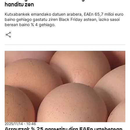
handitu zen
Kutxabankek emandako datuen arabera, EAEn 65,7 milioi euro
baino gehiago gastatu ziren Black Friday astean, iazko sasoi
berean baino % 4 gehiago.
2025/11/14 - 10:46
Arrautzak % 25 garestitu dira EAEn urtebetean,