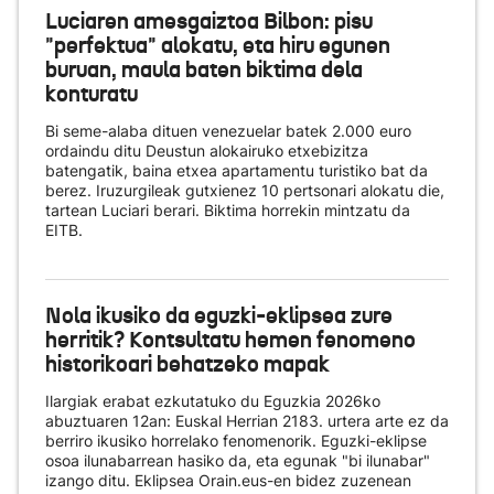
Luciaren amesgaiztoa Bilbon: pisu
"perfektua" alokatu, eta hiru egunen
buruan, maula baten biktima dela
konturatu
Bi seme-alaba dituen venezuelar batek 2.000 euro
ordaindu ditu Deustun alokairuko etxebizitza
batengatik, baina etxea apartamentu turistiko bat da
berez. Iruzurgileak gutxienez 10 pertsonari alokatu die,
tartean Luciari berari. Biktima horrekin mintzatu da
EITB.
Nola ikusiko da eguzki-eklipsea zure
herritik? Kontsultatu hemen fenomeno
historikoari behatzeko mapak
Ilargiak erabat ezkutatuko du Eguzkia 2026ko
abuztuaren 12an: Euskal Herrian 2183. urtera arte ez da
berriro ikusiko horrelako fenomenorik. Eguzki-eklipse
osoa ilunabarrean hasiko da, eta egunak "bi ilunabar"
izango ditu. Eklipsea Orain.eus-en bidez zuzenean