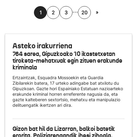
...
»
1
2
3
20
Asteko irakurriena
764 sarea, Gipuzkoako 10 ikastetxetan
tiroketa-mehatxuak egin zituen erakunde
kriminala
Ertzaintzak, Esquadra Mossoekin eta Guardia
Zibilarekin batera, 17 urteko adingabe bat atxilotu du
Gipuzkoan. Gazte hori Espainiako Estatuan nazioarteko
erakunde kriminal horren erreferente nagusia da, eta
gazte kalteberen sextortsio, mehatxu eta manipulazio
delituengatik ikertzen ari dira.
Gizon bat hil da Lizarran, balkoi batetik
erorita, Poliziarengandik ihesi zihoala,