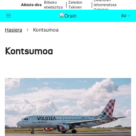
Bilboko
Zeledon
|
|
Albiste dira
lehorreratzea
etxebizitza
Txikiren
Getarian
batean
jaitsiera
EU
Hasiera
Kontsumoa
Aktualitatea
Bilatzailea
Politika
Kontsumoa
Kultura
Ikusmiran
Eguraldia