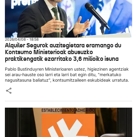
2026/04/08 - 18:58
Alquiler Segurok auzitegietara eramango du
Kontsumo Ministerioak abusuzko
praktikengatik ezarritako 3,6 milioiko isuna
Pablo Bustinduyren Ministerioaren ustez, higiezinen agentziak
sei arau-hauste oso larri eta larri bat egin ditu, "merkatuko
nagusitasuna baliatuz", kontsumitzaileen eskubideak urratuta.