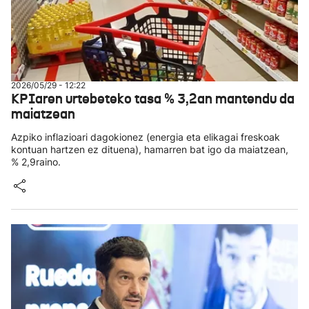
2026/05/29 - 12:22
KPIaren urtebeteko tasa % 3,2an mantendu da
maiatzean
Azpiko inflazioari dagokionez (energia eta elikagai freskoak
kontuan hartzen ez dituena), hamarren bat igo da maiatzean,
% 2,9raino.