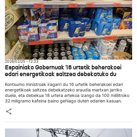
2026/02/25 - 12:33
Espainiako Gobernuak 16 urtetik beherakoei
edari energetikoak saltzea debekatuko du
Kontsumo ministroak iragarri du 16 urtetik beherakoei edari
energetikoak saltzea debekatzeko araudia martxan jarriko
duela, eta debekua 18 urtera artekoa izango da 100 mililitroko
32 miligramo kafeina baino gehiago duten edarien kasuan.