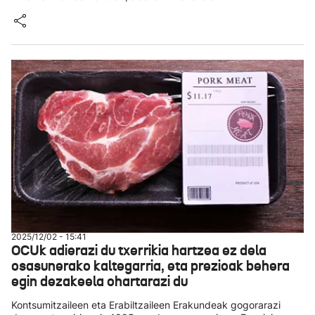
2025/12/02 - 15:41
OCUk adierazi du txerrikia hartzea ez dela
osasunerako kaltegarria, eta prezioak behera
egin dezakeela ohartarazi du
Kontsumitzaileen eta Erabiltzaileen Erakundeak gogorarazi