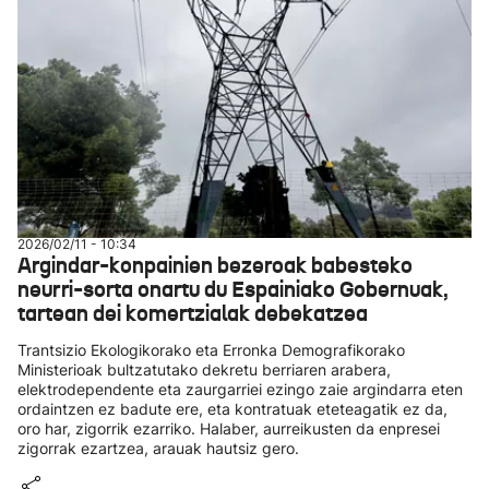
2026/02/11 - 10:34
Argindar-konpainien bezeroak babesteko
neurri-sorta onartu du Espainiako Gobernuak,
tartean dei komertzialak debekatzea
Trantsizio Ekologikorako eta Erronka Demografikorako
Ministerioak bultzatutako dekretu berriaren arabera,
elektrodependente eta zaurgarriei ezingo zaie argindarra eten
ordaintzen ez badute ere, eta kontratuak eteteagatik ez da,
oro har, zigorrik ezarriko. Halaber, aurreikusten da enpresei
zigorrak ezartzea, arauak hautsiz gero.