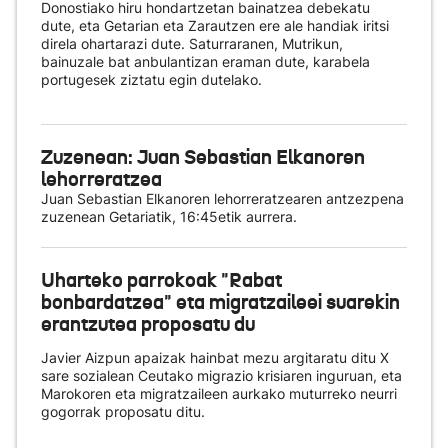
Donostiako hiru hondartzetan bainatzea debekatu
dute, eta Getarian eta Zarautzen ere ale handiak iritsi
direla ohartarazi dute. Saturraranen, Mutrikun,
bainuzale bat anbulantizan eraman dute, karabela
portugesek ziztatu egin dutelako.
Zuzenean: Juan Sebastian Elkanoren
lehorreratzea
Juan Sebastian Elkanoren lehorreratzearen antzezpena
zuzenean Getariatik, 16:45etik aurrera.
Uharteko parrokoak "Rabat
bonbardatzea" eta migratzaileei suarekin
erantzutea proposatu du
Javier Aizpun apaizak hainbat mezu argitaratu ditu X
sare sozialean Ceutako migrazio krisiaren inguruan, eta
Marokoren eta migratzaileen aurkako muturreko neurri
gogorrak proposatu ditu.