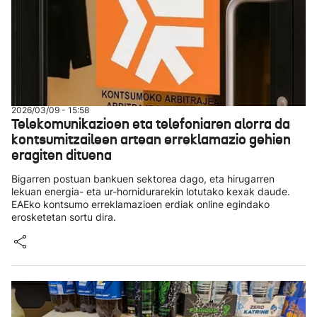
2026/03/09 - 15:58
Telekomunikazioen eta telefoniaren alorra da
kontsumitzaileen artean erreklamazio gehien
eragiten dituena
Bigarren postuan bankuen sektorea dago, eta hirugarren
lekuan energia- eta ur-hornidurarekin lotutako kexak daude.
EAEko kontsumo erreklamazioen erdiak online egindako
erosketetan sortu dira.