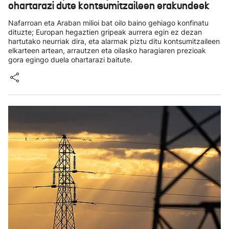
ohartarazi dute kontsumitzaileen erakundeek
Nafarroan eta Araban milioi bat oilo baino gehiago konfinatu
dituzte; Europan hegaztien gripeak aurrera egin ez dezan
hartutako neurriak dira, eta alarmak piztu ditu kontsumitzaileen
elkarteen artean, arrautzen eta oilasko haragiaren prezioak
gora egingo duela ohartarazi baitute.