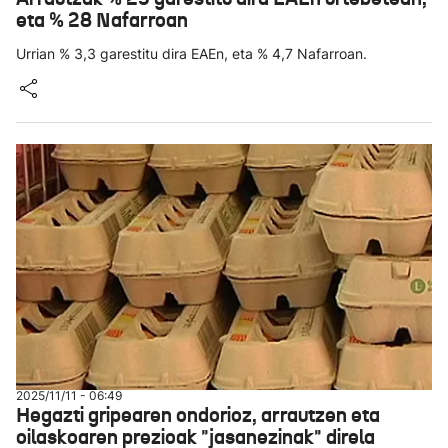
eta % 28 Nafarroan
Urrian % 3,3 garestitu dira EAEn, eta % 4,7 Nafarroan.
2025/11/11 - 06:49
Hegazti gripearen ondorioz, arrautzen eta
oilaskoaren prezioak "jasanezinak" direla