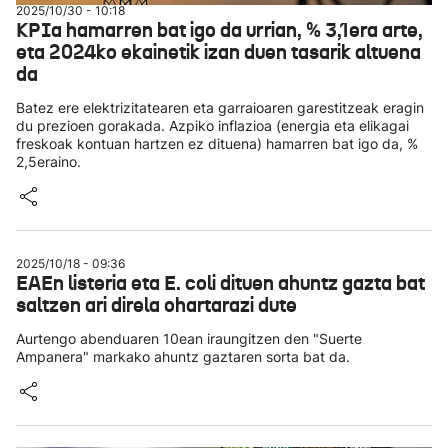
2025/10/30 - 10:18
KPIa hamarren bat igo da urrian, % 3,1era arte,
eta 2024ko ekainetik izan duen tasarik altuena
da
Batez ere elektrizitatearen eta garraioaren garestitzeak eragin
du prezioen gorakada. Azpiko inflazioa (energia eta elikagai
freskoak kontuan hartzen ez dituena) hamarren bat igo da, %
2,5eraino.
2025/10/18 - 09:36
EAEn listeria eta E. coli dituen ahuntz gazta bat
saltzen ari direla ohartarazi dute
Aurtengo abenduaren 10ean iraungitzen den "Suerte
Ampanera" markako ahuntz gaztaren sorta bat da.