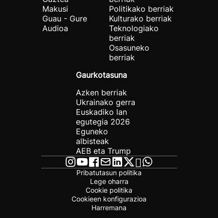
Makusi
Politikako berriak
Guau - Gure
Kulturako berriak
Audioa
Teknologiako
berriak
Osasuneko
berriak
Gaurkotasuna
Azken berriak
Ukrainako gerra
Euskadiko lan
egutegia 2026
Eguneko
albisteak
AEB eta Trump
Pribatutasun politika
Lege oharra
Cookie politika
Cookieen konfigurazioa
Harremana