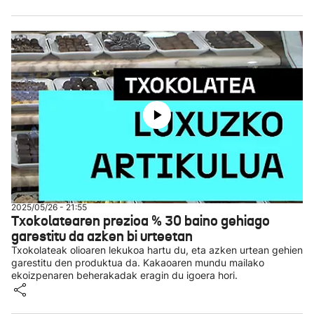
2025/05/26 - 21:55
Txokolatearen prezioa % 30 baino gehiago
garestitu da azken bi urteetan
Txokolateak olioaren lekukoa hartu du, eta azken urtean gehien
garestitu den produktua da. Kakaoaren mundu mailako
ekoizpenaren beherakadak eragin du igoera hori.