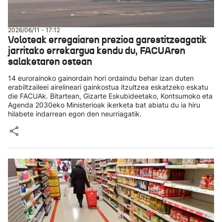
2026/06/11 - 17:12
Voloteak erregaiaren prezioa garestitzeagatik
jarritako errekargua kendu du, FACUAren
salaketaren ostean
14 eurorainoko gainordain hori ordaindu behar izan duten
erabiltzaileei airelineari gainkostua itzultzea eskatzeko eskatu
die FACUAk. Bitartean, Gizarte Eskubideetako, Kontsumoko eta
Agenda 2030eko Ministerioak ikerketa bat abiatu du ia hiru
hilabete indarrean egon den neurriagatik.