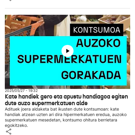
2025/05/27 - 19:32
Kate handiek gero eta apustu handiagoa egiten
dute auzo supermerkatuen alde
Adituek joera aldaketa bat ikusten dute kontsumoan: kate
handiak atzean uzten ari dira hipermerkatuen eredua, auzoko
supermerkatuen mesedetan, kontsumo ohitura berrietara
egokitzeko.