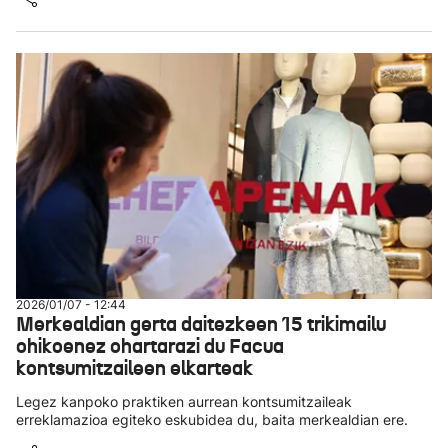
2026/01/07 - 12:44
Merkealdian gerta daitezkeen 15 trikimailu
ohikoenez ohartarazi du Facua
kontsumitzaileen elkarteak
Legez kanpoko praktiken aurrean kontsumitzaileak
erreklamazioa egiteko eskubidea du, baita merkealdian ere.