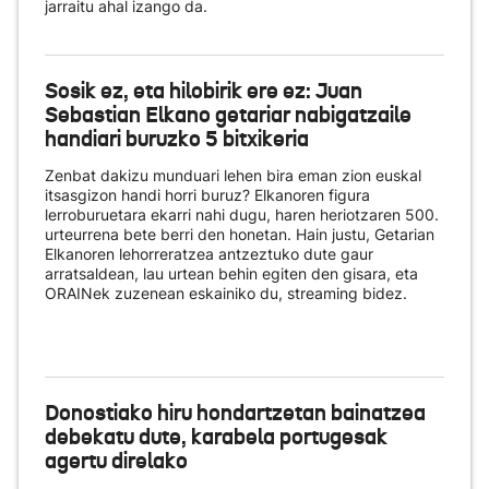
jarraitu ahal izango da.
Sosik ez, eta hilobirik ere ez: Juan
Sebastian Elkano getariar nabigatzaile
handiari buruzko 5 bitxikeria
Zenbat dakizu munduari lehen bira eman zion euskal
itsasgizon handi horri buruz? Elkanoren figura
lerroburuetara ekarri nahi dugu, haren heriotzaren 500.
urteurrena bete berri den honetan. Hain justu, Getarian
Elkanoren lehorreratzea antzeztuko dute gaur
arratsaldean, lau urtean behin egiten den gisara, eta
ORAINek zuzenean eskainiko du
, streaming bidez.
Donostiako hiru hondartzetan bainatzea
debekatu dute, karabela portugesak
agertu direlako