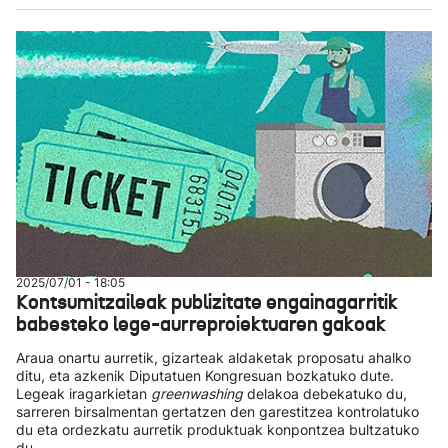
2025/07/01 - 18:05
Kontsumitzaileak publizitate engainagarritik
babesteko lege-aurreproiektuaren gakoak
Araua onartu aurretik, gizarteak aldaketak proposatu ahalko
ditu, eta azkenik Diputatuen Kongresuan bozkatuko dute.
Legeak iragarkietan
greenwashing
delakoa debekatuko du,
sarreren birsalmentan gertatzen den garestitzea kontrolatuko
du eta ordezkatu aurretik produktuak konpontzea bultzatuko
du.