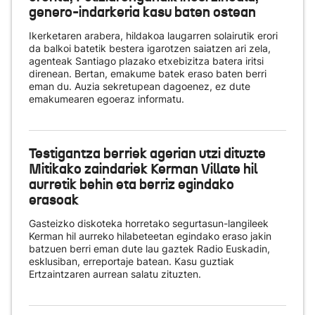
genero-indarkeria kasu baten ostean
Ikerketaren arabera, hildakoa laugarren solairutik erori
da balkoi batetik bestera igarotzen saiatzen ari zela,
agenteak Santiago plazako etxebizitza batera iritsi
direnean. Bertan, emakume batek eraso baten berri
eman du. Auzia sekretupean dagoenez, ez dute
emakumearen egoeraz informatu.
Testigantza berriek agerian utzi dituzte
Mitikako zaindariek Kerman Villate hil
aurretik behin eta berriz egindako
erasoak
Gasteizko diskoteka horretako segurtasun-langileek
Kerman hil aurreko hilabeteetan egindako eraso jakin
batzuen berri eman dute lau gaztek Radio Euskadin,
esklusiban, erreportaje batean. Kasu guztiak
Ertzaintzaren aurrean salatu zituzten.