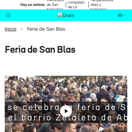
compases
|
|
Hoy es noticia
de San
altas y
de La
Sebastián
tormentas
Blanca
ES
Inicio
Feria de San Blas
Actualidad
Buscador
Política
Feria de San Blas
Cultura
Ikusmiran
Eguraldia