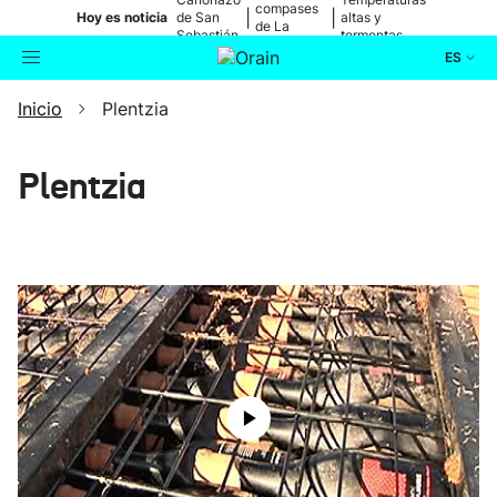
compases
|
|
Hoy es noticia
de San
altas y
de La
Sebastián
tormentas
Blanca
ES
Inicio
Plentzia
Actualidad
Buscador
Política
Plentzia
Cultura
Ikusmiran
Eguraldia