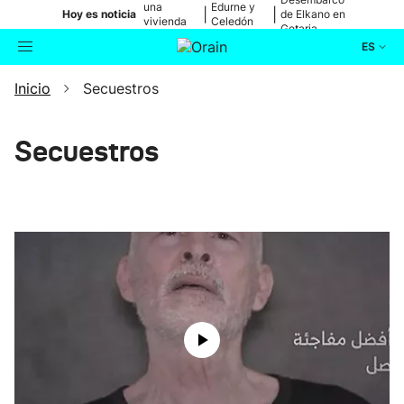
una
Edurne y
|
|
Hoy es noticia
de Elkano en
vivienda
Celedón
Getaria
de Bilbao
Txiki
ES
Inicio
Secuestros
Actualidad
Buscador
Política
Secuestros
Cultura
Ikusmiran
Eguraldia