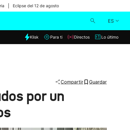
|
ria
Eclipse del 12 de agosto
ES
dia
Klisk
Para ti
Directos
Lo último
Klisk
Directos
Para ti
Compartir
Guardar
ados por un
Lo último
os