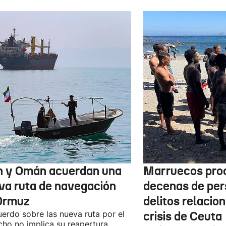
n y Omán acuerdan una
Marruecos pro
va ruta de navegación
decenas de per
Ormuz
delitos relacio
uerdo sobre las nueva ruta por el
crisis de Ceuta
cho no implica su reapertura,