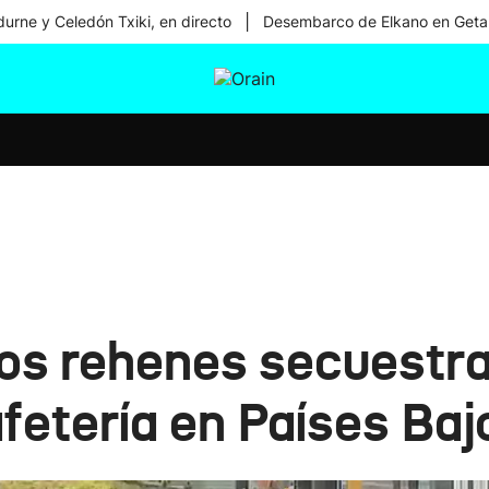
|
urne y Celedón Txiki, en directo
Desembarco de Elkano en Geta
tura
Ikusmiran
Egural
Salud
Tecnología
los rehenes secuestr
fetería en Países Baj