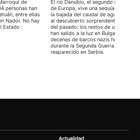
Marroquí de
El río Danubio, el segundo más largo
4 personas han
de Europa, vive una sequía histórica 
tuán, entre ellas
la bajada del caudal de agua ha deja
en Nador. No hay
al descubierto sorprendentes vestigi
el Estado
del pasado: los restos de un mamut
han salido a la luz en Bulgaria y
decenas de barcos nazis hundidos
durante la Segunda Guerra Mundial h
reaparecido en Serbia.
Actualidad