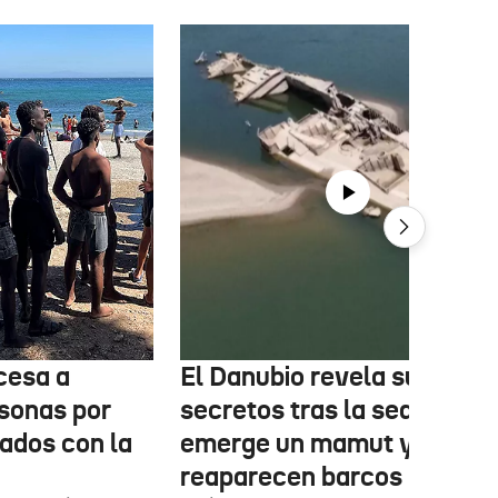
cesa a
El Danubio revela sus
sonas por
secretos tras la sequía:
nados con la
emerge un mamut y
reaparecen barcos nazis