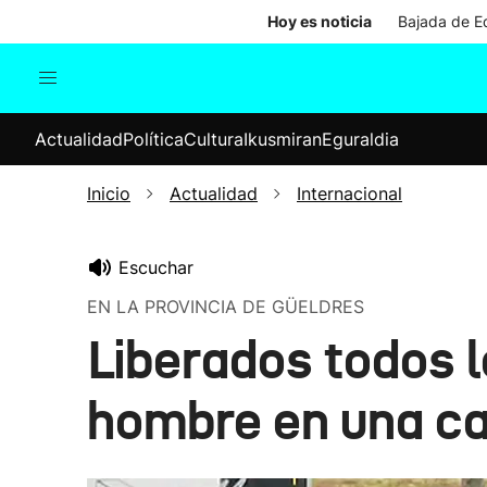
Hoy es noticia
Bajada de Ed
Actualidad
Política
Cul
Actualidad
Política
Cultura
Ikusmiran
Eguraldia
Sociedad
Elecciones
Economía
Inicio
Actualidad
Internacional
Internacional
Escuchar
EN LA PROVINCIA DE GÜELDRES
Liberados todos 
hombre en una ca