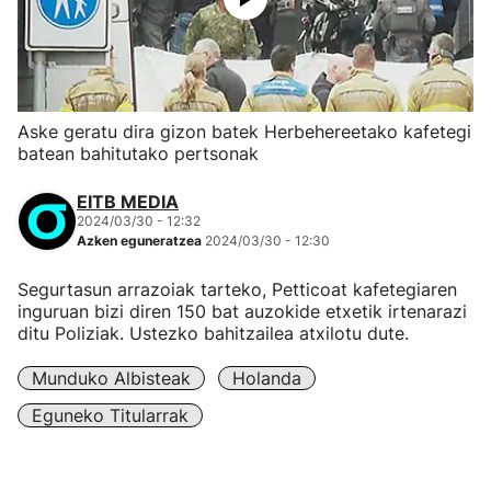
Aske geratu dira gizon batek Herbehereetako kafetegi
batean bahitutako pertsonak
EITB MEDIA
2024/03/30 - 12:32
Azken eguneratzea
2024/03/30 - 12:30
Segurtasun arrazoiak tarteko, Petticoat kafetegiaren
inguruan bizi diren 150 bat auzokide etxetik irtenarazi
ditu Poliziak. Ustezko bahitzailea atxilotu dute.
Munduko Albisteak
Holanda
Eguneko Titularrak