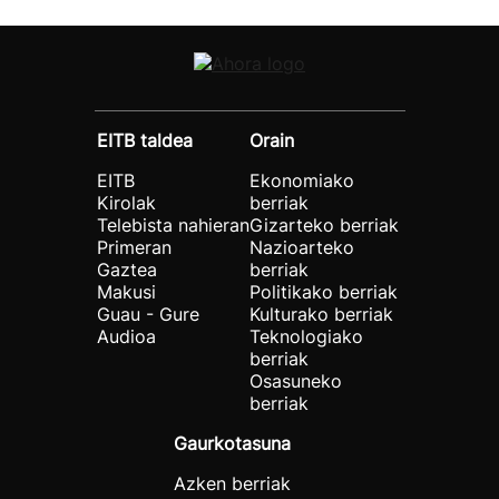
EITB taldea
Orain
EITB
Ekonomiako
Kirolak
berriak
Telebista nahieran
Gizarteko berriak
Primeran
Nazioarteko
Gaztea
berriak
Makusi
Politikako berriak
Guau - Gure
Kulturako berriak
Audioa
Teknologiako
berriak
Osasuneko
berriak
Gaurkotasuna
Azken berriak