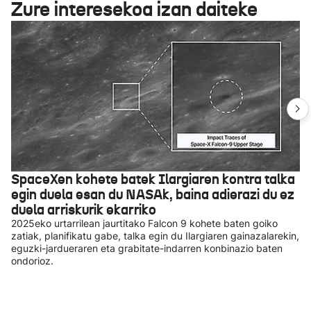
Zure interesekoa izan daiteke
SpaceXen kohete batek Ilargiaren kontra talka
egin duela esan du NASAk, baina adierazi du ez
duela arriskurik ekarriko
2025eko urtarrilean jaurtitako Falcon 9 kohete baten goiko
zatiak, planifikatu gabe, talka egin du Ilargiaren gainazalarekin,
eguzki-jardueraren eta grabitate-indarren konbinazio baten
ondorioz.