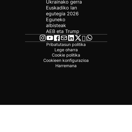
Ukrainako gerra
Euskadiko lan
egutegia 2026
Eguneko
albisteak
AEB eta Trump
Pribatutasun politika
Lege oharra
Cookie politika
Cookieen konfigurazioa
Harremana