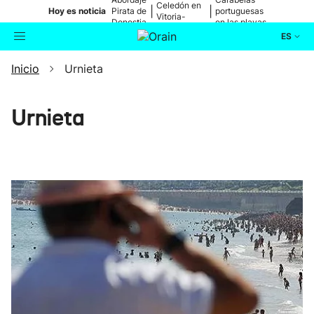
Celedón en
|
|
Hoy es noticia
Pirata de
portuguesas
Vitoria-
Donostia
en las playas
Gasteiz
ES
Inicio
Urnieta
Actualidad
Buscador
Política
Urnieta
Cultura
Ikusmiran
Eguraldia