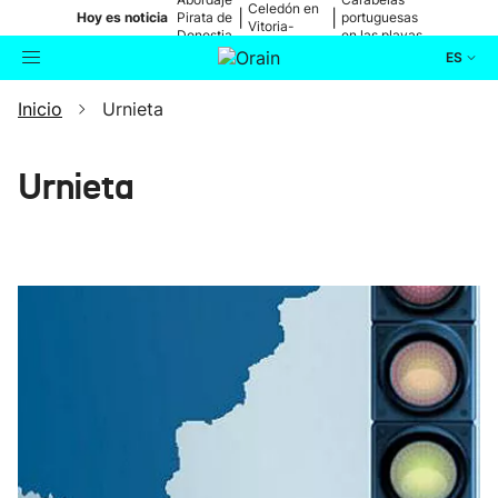
Celedón en
|
|
Hoy es noticia
Pirata de
portuguesas
Vitoria-
Donostia
en las playas
Gasteiz
ES
Inicio
Urnieta
Actualidad
Buscador
Política
Urnieta
Cultura
Ikusmiran
Eguraldia