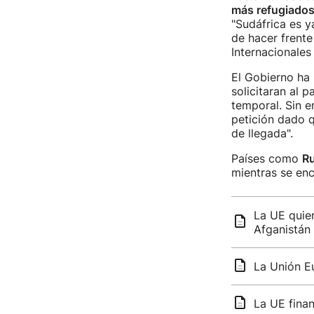
más refugiado
"Sudáfrica es 
de hacer frente
Internacionale
El Gobierno ha 
solicitaran al 
temporal. Sin e
petición dado q
de llegada".
Países como
R
mientras se enc
La UE quier
Afganistán
La Unión E
La UE finan