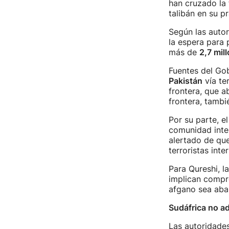
han cruzado la 
talibán en su pr
Según las autor
la espera para 
más de
2,7 mil
Fuentes del Go
Pakistán
vía te
frontera, que 
frontera, tambi
Por su parte, e
comunidad inter
alertado de que
terroristas inte
Para Qureshi, l
implican compro
afgano sea aba
Sudáfrica no a
Las autoridade