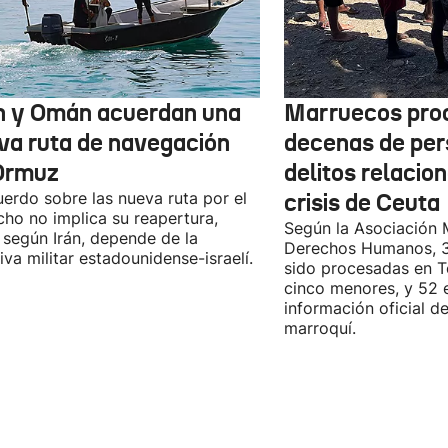
n y Omán acuerdan una
Marruecos pro
va ruta de navegación
decenas de per
Ormuz
delitos relacio
uerdo sobre las nueva ruta por el
crisis de Ceuta
cho no implica su reapertura,
Según la Asociación 
 según Irán, depende de la
Derechos Humanos, 3
iva militar estadounidense-israelí.
sido procesadas en Te
cinco menores, y 52 
información oficial d
marroquí.