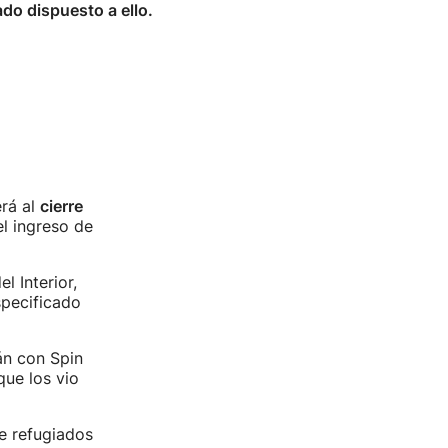
do dispuesto a ello.
rá al
cierre
el ingreso de
 Interior,
specificado
án con Spin
que los vio
de refugiados