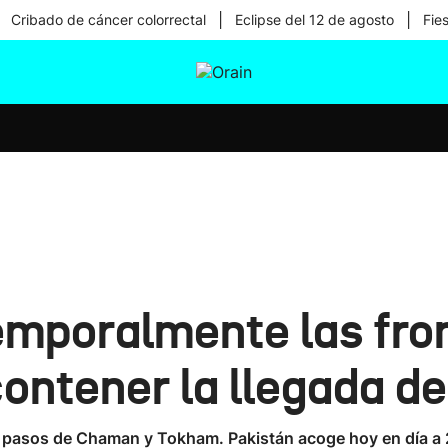
|
|
Cribado de cáncer colorrectal
Eclipse del 12 de agosto
Fie
tura
Ikusmiran
Egural
Salud
Tecnología
temporalmente las fro
contener la llegada d
s pasos de Chaman y Tokham. Pakistán acoge hoy en día a 2