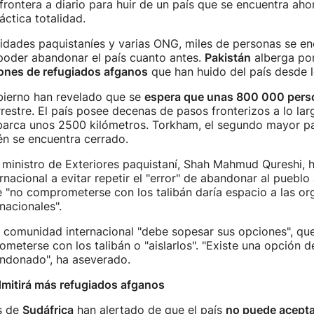
frontera a diario para huir de un país que se encuentra aho
áctica totalidad.
idades paquistaníes y varias ONG, miles de personas se en
poder abandonar el país cuanto antes.
Pakistán
alberga po
lones de refugiados afganos
que han huido del país desde l
bierno han revelado que se
espera que unas 800 000 perso
rrestre. El país posee decenas de pasos fronterizos a lo lar
abarca unos 2500 kilómetros. Torkham, el segundo mayor pa
én se encuentra cerrado.
l ministro de Exteriores paquistaní, Shah Mahmud Qureshi, h
nacional a evitar repetir el "error" de abandonar al pueblo
 "no comprometerse con los talibán daría espacio a las or
rnacionales".
a comunidad internacional "debe sopesar sus opciones", q
meterse con los talibán o "aislarlos". "Existe una opción d
ndonado", ha aseverado.
dmitirá más refugiados afganos
s de
Sudáfrica
han alertado de que el país
no puede aceptar