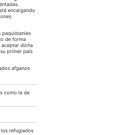
sentadas.
está encargando
iones
 paquistaníes
rio de forma
 aceptar dicha
 su primer país
ados afganos
is como la de
 los refugiados