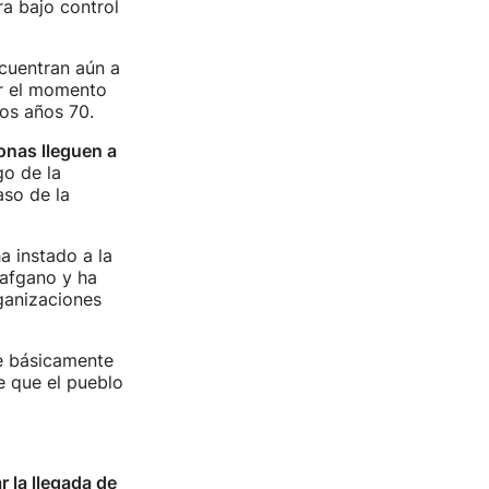
ra bajo control
cuentran aún a
r el momento
os años 70.
nas lleguen a
go de la
so de la
a instado a la
 afgano y ha
ganizaciones
ue básicamente
e que el pueblo
 la llegada de