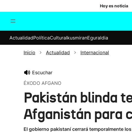
Hoy es noticia
Actualidad
Política
Cul
Actualidad
Política
Cultura
Ikusmiran
Eguraldia
Sociedad
Elecciones
Economía
Inicio
Actualidad
Internacional
Internacional
Escuchar
ÉXODO AFGANO
Pakistán blinda 
Afganistán para 
El gobierno pakistaní cerrará temporalmente lo