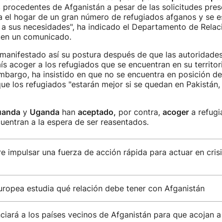
s
procedentes de Afganistán a pesar de las solicitudes pre
ya el hogar de un gran número de refugiados afganos y se 
 a sus necesidades", ha indicado el Departamento de Relac
s en un comunicado.
manifestado así su postura después de que las autoridades
país acoger a los refugiados que se encuentran en su territo
mbargo, ha insistido en que no se encuentra en posición de
ue los refugiados "estarán mejor si se quedan en Pakistán,
uanda
y
Uganda
han
aceptado,
por contra,
acoger
a refugi
uentran a la espera de ser reasentados.
e impulsar una fuerza de acción rápida para actuar en cris
uropea estudia qué relación debe tener con Afganistán
ciará a los países vecinos de Afganistán para que acojan a