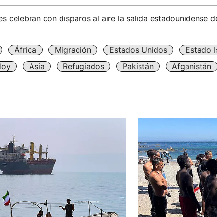
es celebran con disparos al aire la salida estadounidense d
África
Migración
Estados Unidos
Estado I
Hoy
Asia
Refugiados
Pakistán
Afganistán