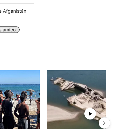
e Afganistán
slámico