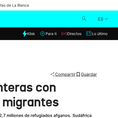
stas de La Blanca
ES
dia
Klisk
Para ti
Directos
Lo último
Klisk
Directos
Para ti
Compartir
Guardar
nteras con
Lo último
e migrantes
,7 millones de refugiados afganos. Sudáfrica