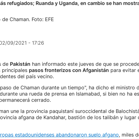
más refugiados; Ruanda y Uganda, en cambio se han mostra
so de Chaman. Foto: EFE
02/09/2021 - 17:26
s de
Pakistán
han informado este jueves de que se procede
 principales
pasos fronterizos con Afganistán
para evitar 
dentes del país vecino.
paso de Chaman durante un tiempo", ha dicho el ministro del
urante una rueda de prensa en Islamabad, si bien no ha e
permanecerá cerrado.
an une la provincia paquistaní suroccidental de Balochist
rovincia afgana de Kandahar, bastión de los talibán y lugar 
tropas estadounidenses abandonaron suelo afgano
, miles 