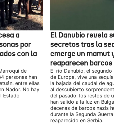
cesa a
El Danubio revela sus
sonas por
secretos tras la sequía:
nados con la
emerge un mamut y
reaparecen barcos nazis
Marroquí de
El río Danubio, el segundo más largo
4 personas han
de Europa, vive una sequía histórica 
tuán, entre ellas
la bajada del caudal de agua ha deja
en Nador. No hay
al descubierto sorprendentes vestigi
el Estado
del pasado: los restos de un mamut
han salido a la luz en Bulgaria y
decenas de barcos nazis hundidos
durante la Segunda Guerra Mundial h
reaparecido en Serbia.