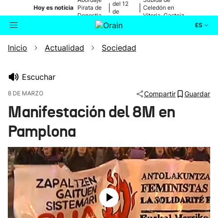
del 12
|
|
Hoy es noticia
Pirata de
Celedón en
de
Donostia
Vitoria-Gasteiz
agosto
ES
Inicio
Actualidad
Sociedad
Actualidad
Buscador
Política
Escuchar
8 DE MARZO
Compartir
Guardar
Cultura
Manifestación del 8M en
Pamplona
Ikusmiran
Eguraldia