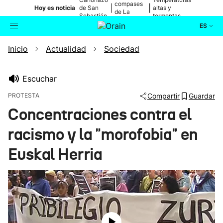
compases
|
|
Hoy es noticia
de San
altas y
de La
Sebastián
tormentas
Blanca
ES
Inicio
Actualidad
Sociedad
Actualidad
Buscador
Política
Escuchar
PROTESTA
Compartir
Guardar
Cultura
Concentraciones contra el
racismo y la "morofobia" en
Ikusmiran
Euskal Herria
Eguraldia