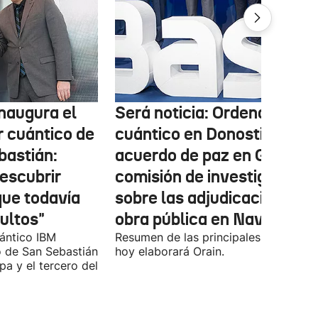
inaugura el
Será noticia: Ordenador
 cuántico de
cuántico en Donostia,
astián:
acuerdo de paz en Gaza y
descubrir
comisión de investigación
ue todavía
sobre las adjudicaciones d
ultos"
obra pública en Navarra
ántico IBM
Resumen de las principales noticias 
de San Sebastián
hoy elaborará Orain.
pa y el tercero del