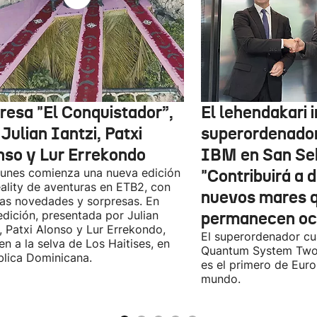
resa "El Conquistador”,
El lehendakari 
Julian Iantzi, Patxi
superordenador
nso y Lur Errekondo
IBM en San Seb
lunes comienza una nueva edición
"Contribuirá a 
eality de aventuras en ETB2, con
nuevos mares q
s novedades y sorpresas. En
edición, presentada por Julian
permanecen oc
i, Patxi Alonso y Lur Errekondo,
El superordenador cu
en a la selva de Los Haitises, en
Quantum System Two 
lica Dominicana.
es el primero de Euro
mundo.