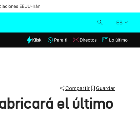
iaciones EEUU-Irán
ES
dia
Klisk
Para ti
Directos
Lo último
Klisk
Directos
Para ti
Compartir
Guardar
abricará el último
Lo último