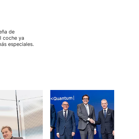
eña de
l coche ya
ás especiales.