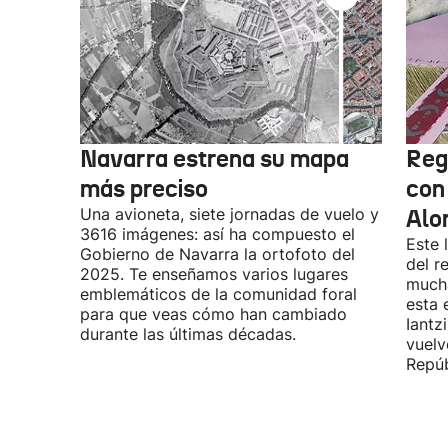
Navarra estrena su mapa
Reg
más preciso
con 
Una avioneta, siete jornadas de vuelo y
Alo
3616 imágenes: así ha compuesto el
Este 
Gobierno de Navarra la ortofoto del
del r
2025. Te enseñamos varios lugares
mucha
emblemáticos de la comunidad foral
esta 
para que veas cómo han cambiado
Iantz
durante las últimas décadas.
vuelv
Repúb