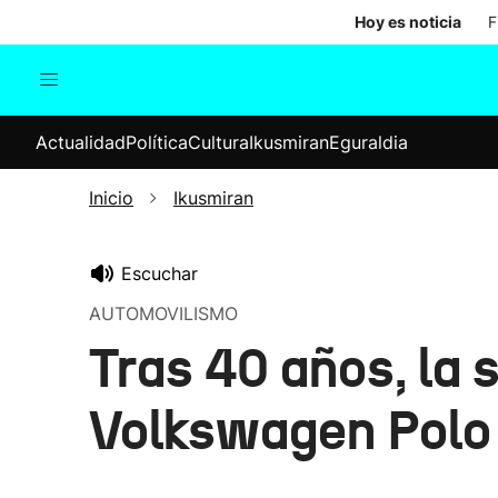
Hoy es noticia
F
Actualidad
Política
Cul
Actualidad
Política
Cultura
Ikusmiran
Eguraldia
Sociedad
Elecciones
Economía
Inicio
Ikusmiran
Internacional
Escuchar
AUTOMOVILISMO
Tras 40 años, la 
Volkswagen Polo