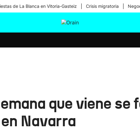
|
|
iestas de La Blanca en Vitoria-Gasteiz
Crisis migratoria
Negoc
tura
Ikusmiran
Egural
Salud
Tecnología
semana que viene se f
 en Navarra