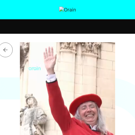
tura
Ikusmiran
Egural
Salud
Tecnología