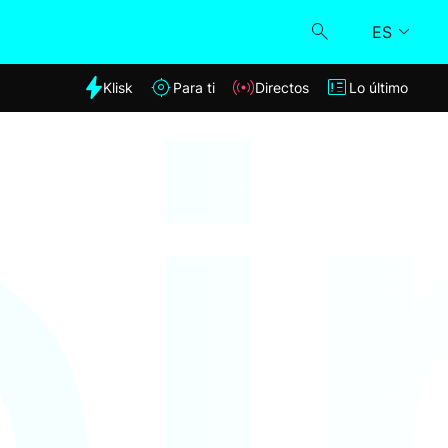
ES
dia
Klisk
Para ti
Directos
Lo último
Klisk
Directos
Para ti
Lo último