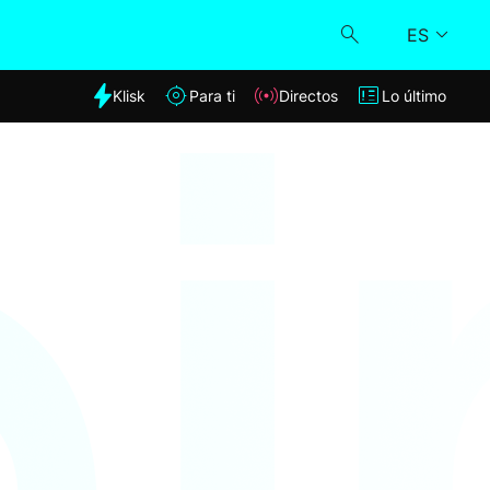
ES
dia
Klisk
Para ti
Directos
Lo último
Klisk
Directos
Para ti
Lo último