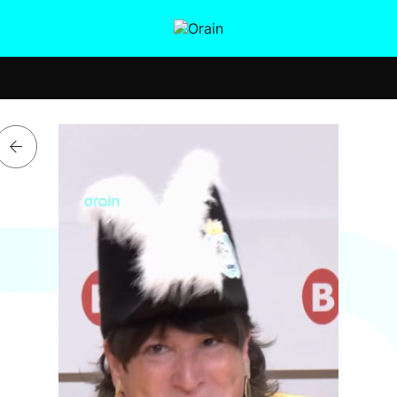
tura
Ikusmiran
Egural
Salud
Tecnología